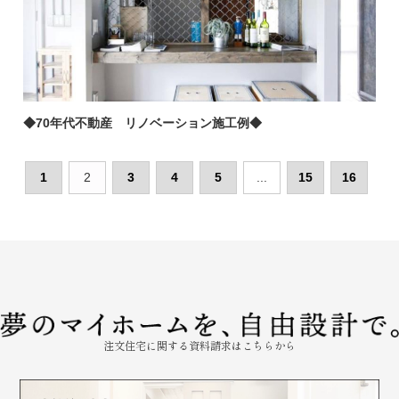
◆70年代不動産 リノベーション施工例◆
1
2
3
4
5
...
15
16
注文住宅に関する資料請求はこちらから