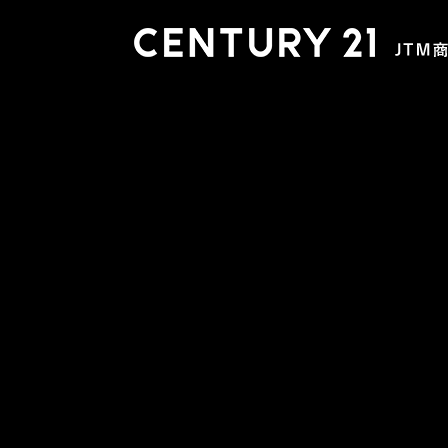
木更津店
〒292-0804 千葉県木更津市文京４丁目１－２０
0438-38-5280
営業時間:10:00-19:00 定休日：水曜日
市原店
〒290-0056 千葉県市原市五井2448-6 パスティーク五
0436-26-4712
営業時間:10:00-19:00 定休日：水曜日
会社概要
スタッフ紹介