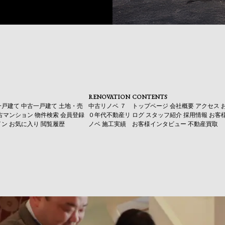
RENOVATION
CONTENTS
一戸建て
中古一戸建て
土地・売
中古リノベ
７
トップページ
会社概要
アクセス
古マンション
物件検索
会員登録
０年代不動産リ
ログ
スタッフ紹介
採用情報
お客
イン
お気に入り
閲覧履歴
ノベ
施工実績
お客様インタビュー
不動産買取