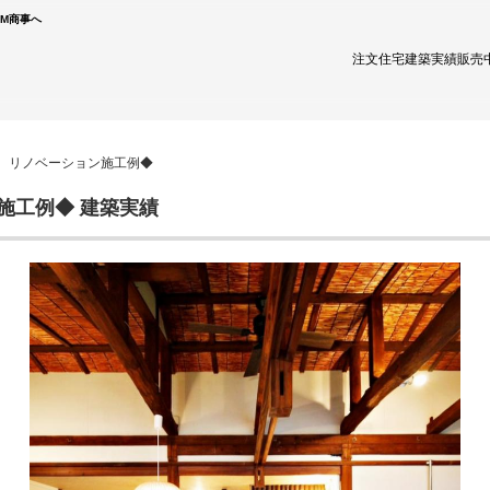
TM商事へ
注文住宅
建築実績
販売
産 リノベーション施工例◆
施工例◆ 建築実績