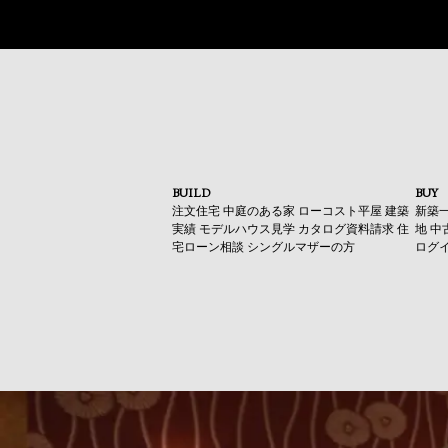
BUILD
BUY
注文住宅
中庭のある家
ローコスト平屋
建築
新築
実績
モデルハウス見学
カタログ資料請求
住
地
中
宅ローン相談
シングルマザーの方
ログ