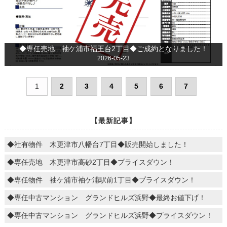
◆専任売地 袖ケ浦市福王台2丁目◆ご成約となりました！
2026-05-23
1
2
3
4
5
6
7
【最新記事】
◆社有物件 木更津市八幡台7丁目◆販売開始しました！
◆専任売地 木更津市高砂2丁目◆プライスダウン！
◆専任物件 袖ケ浦市袖ケ浦駅前1丁目◆プライスダウン！
◆専任中古マンション グランドヒルズ浜野◆最終お値下げ！
◆専任中古マンション グランドヒルズ浜野◆プライスダウン！