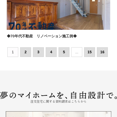
◆70年代不動産 リノベーション施工例◆
1
2
3
4
5
...
15
16
注文住宅に関する資料請求はこちらから