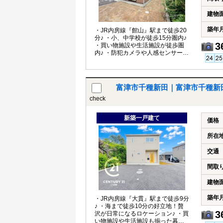
建物
築年
・JR内房線『館山』駅まで徒歩20
分♪ ・小、中学校が徒歩15分圏内♪
3
・買い物施設や生活施設が徒歩圏
内♪ ・防犯カメラや人感センサー付
照明など防犯対策も◎♪
富津市千種新田｜富津市千種新
check
新築一戸建て
価格
所在
交通
間取
建物
築年
・JR内房線『大貫』駅まで徒歩9分
♪ ・海まで徒歩10分の好立地！贅
3
沢が日常になるロケーション♪ ・買
い物施設や生活施設も揃った暮ら