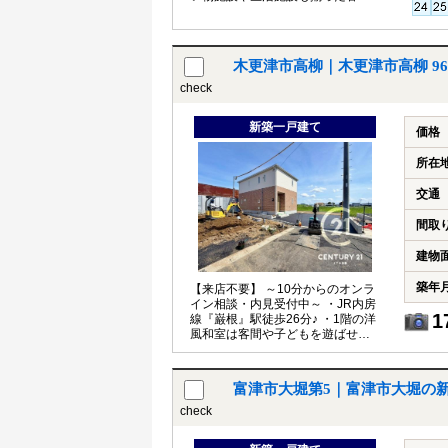
しに便利な住環境♪
木更津市高柳｜木更津市高柳 9
check
新築一戸建て
価格
所在
交通
間取
建物
築年
【来店不要】 ～10分からのオンラ
イン相談・内見受付中～ ・JR内房
1
線『巌根』駅徒歩26分♪ ・1階の洋
風和室は客間や子どもを遊ばせる
スペースなどに重宝します！
富津市大堀第5｜富津市大堀の
check