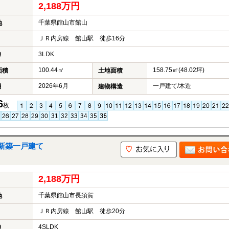
2,188万円
千葉県館山市館山
地
ＪＲ内房線 館山駅 徒歩16分
3LDK
り
100.44㎡
158.75㎡(48.02坪)
面積
土地面積
2026年6月
一戸建て/木造
月
建物構造
6
枚
新築一戸建て
2,188万円
千葉県館山市長須賀
地
ＪＲ内房線 館山駅 徒歩20分
4SLDK
り