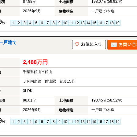
87.88㎡
198.07㎡(59.92坪)
面積
土地面積
2026年9月
一戸建て/木造
月
建物構造
9
枚
一戸建て
2,488万円
千葉県館山市館山
地
ＪＲ内房線 館山駅 徒歩15分
3LDK
り
98.01㎡
193.45㎡(58.52坪)
面積
土地面積
2026年9月
一戸建て/木造
月
建物構造
9
枚