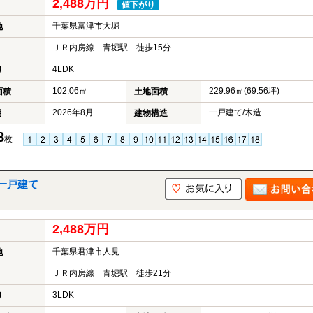
2,488万円
値下がり
千葉県富津市大堀
地
ＪＲ内房線 青堀駅 徒歩15分
4LDK
り
102.06㎡
229.96㎡(69.56坪)
面積
土地面積
2026年8月
一戸建て/木造
月
建物構造
8
枚
一戸建て
2,488万円
千葉県君津市人見
地
ＪＲ内房線 青堀駅 徒歩21分
3LDK
り