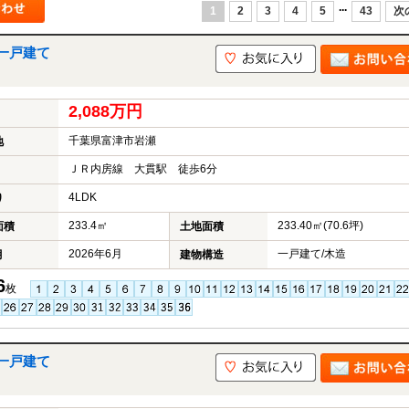
...
1
2
3
4
5
43
次
一戸建て
2,088万円
千葉県富津市岩瀬
地
ＪＲ内房線 大貫駅 徒歩6分
4LDK
り
233.4㎡
233.40㎡(70.6坪)
面積
土地面積
2026年6月
一戸建て/木造
月
建物構造
6
枚
一戸建て