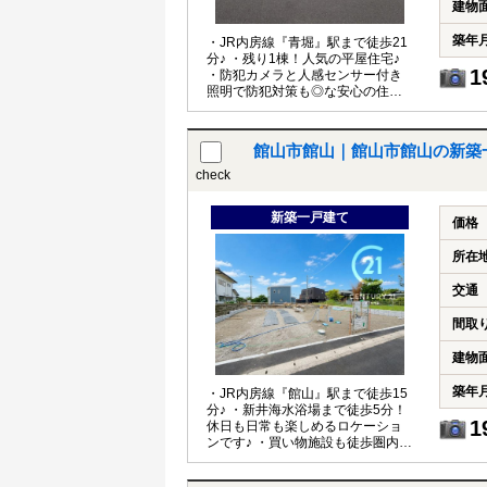
建物
築年
・JR内房線『青堀』駅まで徒歩21
分♪ ・残り1棟！人気の平屋住宅♪
1
・防犯カメラと人感センサー付き
照明で防犯対策も◎な安心の住まい
♪ ・全居室収納スペース付き♪
館山市館山｜館山市館山の新築
check
新築一戸建て
価格
所在
交通
間取
建物
築年
・JR内房線『館山』駅まで徒歩15
分♪ ・新井海水浴場まで徒歩5分！
1
休日も日常も楽しめるロケーショ
ンです♪ ・買い物施設も徒歩圏内！
便利な住環境♪ ・防犯対策も◎