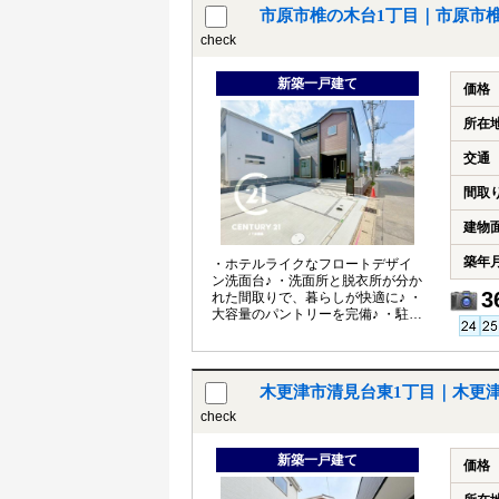
市原市椎の木台1丁目｜市原市
check
新築一戸建て
価格
所在
交通
間取
建物
築年
・ホテルライクなフロートデザイ
ン洗面台♪ ・洗面所と脱衣所が分か
3
れた間取りで、暮らしが快適に♪ ・
大容量のパントリーを完備♪ ・駐車
スペースは2台分確保♪
木更津市清見台東1丁目｜木更
check
新築一戸建て
価格