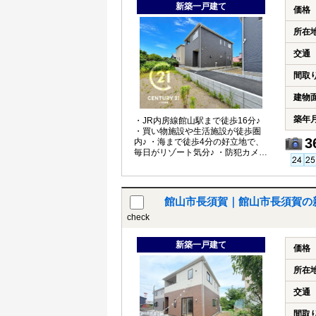
新築一戸建て
価格
所在
交通
間取
建物
築年
・JR内房線館山駅まで徒歩16分♪
・買い物施設や生活施設が徒歩圏
3
内♪ ・海まで徒歩4分の好立地で、
毎日がリゾート気分♪ ・防犯カメラ
や人感センサー付き照明を完備♪
館山市長須賀｜館山市長須賀の
check
新築一戸建て
価格
所在
交通
間取