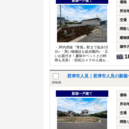
新築一戸建て
価格
所在
交通
間取
建物
築年
・JR内房線『青堀』駅まで徒歩15
分♪ ・買い物施設も徒歩圏内♪ ・広
1
いお庭付き！趣味やペットとの時
間も充実♪ ・防犯カメラや人感セン
サー付き照明を完備で防犯面も◎♪
君津市人見｜君津市人見の新築
check
新築一戸建て
価格
所在
交通
間取