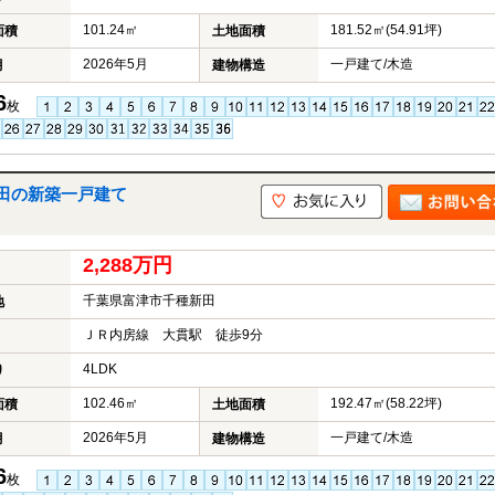
101.24㎡
181.52㎡(54.91坪)
面積
土地面積
2026年5月
一戸建て/木造
月
建物構造
6
枚
田の新築一戸建て
2,288万円
千葉県富津市千種新田
地
ＪＲ内房線 大貫駅 徒歩9分
4LDK
り
102.46㎡
192.47㎡(58.22坪)
面積
土地面積
2026年5月
一戸建て/木造
月
建物構造
6
枚