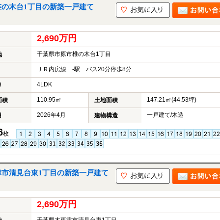
椎の木台1丁目の新築一戸建て
2,690万円
千葉県市原市椎の木台1丁目
地
ＪＲ内房線 -駅 バス20分停歩8分
4LDK
り
110.95㎡
147.21㎡(44.53坪)
面積
土地面積
2026年4月
一戸建て/木造
月
建物構造
6
枚
津市清見台東1丁目の新築一戸建て
2,690万円