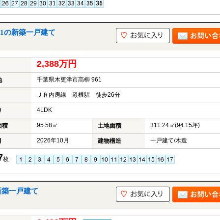
61の新築一戸建て
2,388万円
千葉県木更津市高柳 961
地
ＪＲ内房線 巌根駅 徒歩26分
4LDK
り
95.58㎡
311.24㎡(94.15坪)
面積
土地面積
2026年10月
一戸建て/木造
月
建物構造
7
枚
新築一戸建て