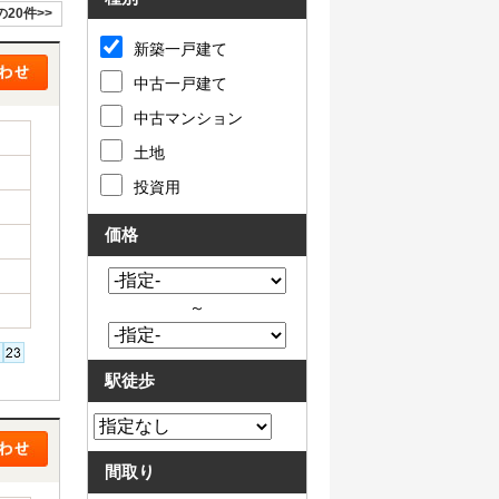
の20件>>
新築一戸建て
中古一戸建て
中古マンション
土地
投資用
価格
～
駅徒歩
間取り