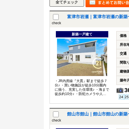
富津市岩瀬｜富津市岩瀬の新築
check
新築一戸建て
価格
所在
交通
間取
建物
築年
・JR内房線『大貫』駅まで徒歩７
分♪ ・買い物施設が徒歩10分圏内
3
に揃う、充実した住環境♪ ・海まで
徒歩約10分♪ ・防犯カメラや人感
センサー付き照明で防犯対策も◎♪
館山市館山｜館山市館山の新築
check