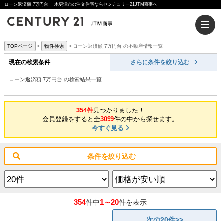
ローン返済額 7万円台 ｜木更津市の注文住宅ならセンチュリー21JTM商事へ
TOPページ
物件検索
ローン返済額 7万円台 の不動産情報一覧
現在の検索条件
さらに条件を絞り込む
ローン返済額 7万円台 の検索結果一覧
354件
見つかりました！
会員登録をすると全
3099
件の中から探せます。
今すぐ見る
条件を絞り込む
354
1～20
件中
件を表示
次の20件>>