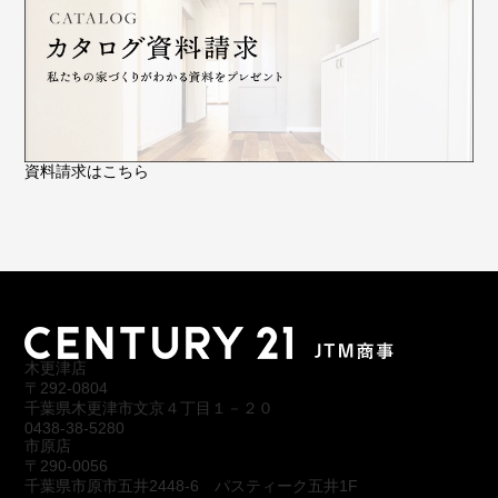
資料請求はこちら
木更津店
〒292-0804
千葉県木更津市文京４丁目１－２０
0438-38-5280
市原店
〒290-0056
千葉県市原市五井2448-6 パスティーク五井1F