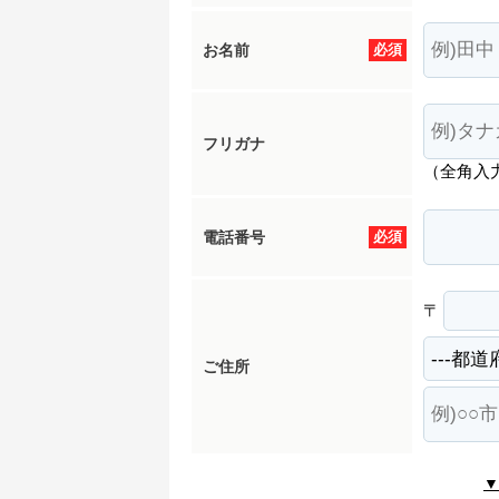
お名前
必須
フリガナ
（全角入
電話番号
必須
〒
ご住所
▼