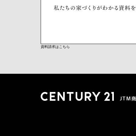
資料請求はこちら
木更津店
〒292-0804 千葉県木更津市文京４丁目１－２０
0438-38-5280
営業時間:10:00-19:00 定休日：水曜日
市原店
〒290-0056 千葉県市原市五井2448-6 パスティーク五