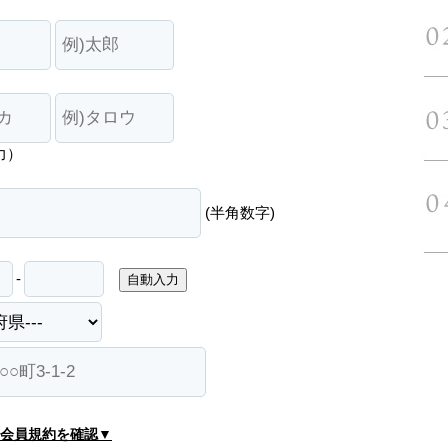
力）
(半角数字)
-
自動入力
会員規約を確認▼