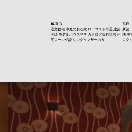
BUILD
BUY
注文住宅
中庭のある家
ローコスト平屋
建築
新築
実績
モデルハウス見学
カタログ資料請求
住
地
中
宅ローン相談
シングルマザーの方
ログ