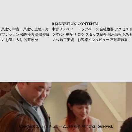
RENOVATION
CONTENTS
一戸建て
中古一戸建て
土地・売
中古リノベ
７
トップページ
会社概要
アクセス
古マンション
物件検索
会員登録
０年代不動産リ
ログ
スタッフ紹介
採用情報
お客
イン
お気に入り
閲覧履歴
ノベ
施工実績
お客様インタビュー
不動産買取
Copyright (C) センチュリー21JTM商事 All rights Reserved.