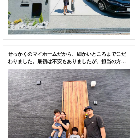
正直最初は半信半疑でしたが、提案を聞いていくうち
に「これなら理想が叶えられるかもしれない」とワク
ワク。
間取りやデザインも自由に考えられるので、家族のラ
イフスタイルに合わせた“わが家だけの設計”ができま
した。
せっかくのマイホームだから、細かいところまでこだ
結果として、建売に比べても予算を抑えながら、満足
わりました。最初は不安もありましたが、担当の方が
度の高い注文住宅を実現。
親身に相談にのってくれて、イメージ通りの家が完
営業さんの提案力、設計士さんの柔軟なアイデアには
成！特にシューズインクロークからお風呂までの動線
本当に感謝しています。
は、実際に住んでみて“本当に作ってよかった”と実感
しています！家族みんなが笑顔で過ごせる、大満足の
「建売でいいか…」と思っていた私たちにとって、こ
住まいになりました。
の選択は大正解。
いまでは帰るのが楽しみになる、大満足のマイホーム
になりました！