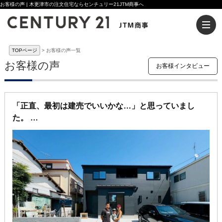
お客様の声 | 木更津市の注文住宅ならセンチュリー21JTM商事へ
TOPページ
お客様の声一覧
お客様の声
お客様インタビュー
「正直、最初は建売でいいかな…」と思っていまし
た。
価格も分かりやすいし、すぐ住める安心感もある。そ
う考えて建売住宅を中心に探していたんです。
ところが、営業さんからいただいたのはまさかの“新し
い提案”。
少しだけエリアを変えてみることで、建売よりもコス
トを抑えながら、フルオーダーの注文住宅が建てられ
るというお話でした。