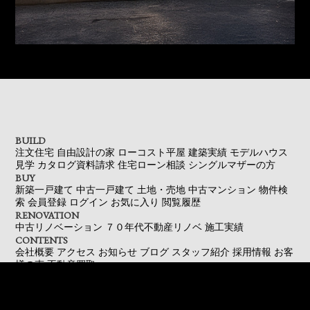
BUILD
注文住宅
自由設計の家
ローコスト平屋
建築実績
モデルハウス
見学
カタログ資料請求
住宅ローン相談
シングルマザーの方
BUY
新築一戸建て
中古一戸建て
土地・売地
中古マンション
物件検
索
会員登録
ログイン
お気に入り
閲覧履歴
RENOVATION
中古リノベーション
７０年代不動産リノベ
施工実績
CONTENTS
会社概要
アクセス
お知らせ
ブログ
スタッフ紹介
採用情報
お客
様の声
不動産買取
資料請求
来店予約