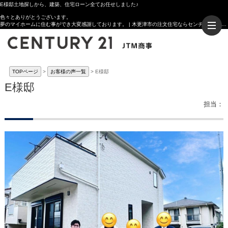
E様邸土地探しから、建築、住宅ローン全てお任せしました♪
色々とありがとうございます。
夢のマイホームに住む事ができ大変感謝しております。 | 木更津市の注文住宅ならセンチュリー21JTM商事へ
TOPページ
お客様の声一覧
E様邸
E様邸
担当：