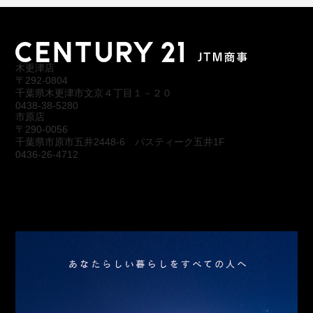
木更津店
〒292-0804
千葉県木更津市文京４丁目１－２０
0438-38-5280
市原店
〒290-0056
千葉県市原市五井2448-6 パスティーク五井1F
0436-26-4712
会社概要
アクセス
スタッフ紹介
お問合わせ