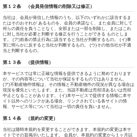
第１２条 （会員発信情報の削除又は修正）
当社は、会員が発信した情報のうち、以下のいずれかに該当するま
たはそのおそれが あるものを、会員の承諾なく、また会員に対して
何らの責任を負うことなく、全部または一部を削除し、またはこれ
に対し当社が必要と判断する修正を行うことができる ものとしま
す。 (ア)前条の禁止行為に該当すると当社が判断するもの。 (イ)事
実に明らかに反すると当社が判断するもの。 (ウ)その他当社が不適
当と判断するもの。
第１３条 （提供情報）
本サービスでは常に正確な情報を提供できるように努めております
が、その内容等について当社が保証をするものではありません。
(ア)不動産物件情報は、その情報と不動産物件の現況が異なる場合は
現況を優先といたします。また、当該不動産は売却済あるいは売却
中止となることがあります。 (イ)本サービスで提供する情報に本サ
イト以外へのリンクがある場合、リンクされている各サイトの情
報、サービス等について当社は一切の責任を負いません。
第１４条 （規約の変更）
当社は随時本規約を変更することができます。本規約の変更は本サ
イトでその旨掲示いたします。 会員が、本規約の変更から１ヶ月以