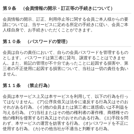
第９条 （会員情報の開示・訂正等の手続きについて）
会員情報の開示、訂正、利用停止等に関する会員ご本人様からの要
請については、当サービスに定める所定の手続きに従い、会員ご本
人様自身で、お手続きいただくことができます。
第１０条 （パスワードの管理）
会員は自らの責任において、自らの会員パスワードを管理するもの
とします。 パスワードは第三者に貸与、譲渡することはできませ
ん。また、前記の管理が不十分であったことに起因する損害や、第
三者の不正使用に起因する損害について、当社は一切の責任を負い
ません。
第１１条 （禁止行為）
会員は本サービス上又は本サービスを利用して、以下の行為を行っ
てはなりません。 (ア)公序良俗又は法令に違反する行為又はそのお
それがある行為。 (イ)他の会員または第三者に迷惑或いは不利益を
与える行為。 (ウ)当社またはその他の権利者の著作権、商標権その
他の権利を侵害する行為又はそのおそれのある行為。 (エ)手段を問
わず、本サービスの運営を妨害する行為。 (オ)パスワードを不正に
使用する行為。 (カ)その他当社が不適当と判断する行為。