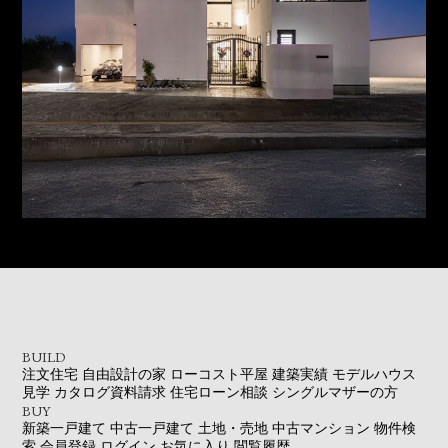
BUILD
注文住宅
自由設計の家
ローコスト平屋
建築実績
モデルハウス
見学
カタログ資料請求
住宅ローン相談
シングルマザーの方
BUY
新築一戸建て
中古一戸建て
土地・売地
中古マンション
物件検
索
会員登録
ログイン
お気に入り
閲覧履歴