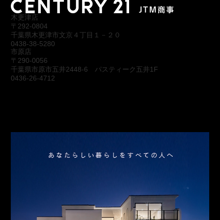
木更津店
〒292-0804
千葉県木更津市文京４丁目１－２０
0438-38-5280
市原店
〒290-0056
千葉県市原市五井2448-6 パスティーク五井1F
0436-26-4712
会社概要
アクセス
スタッフ紹介
お問合わせ