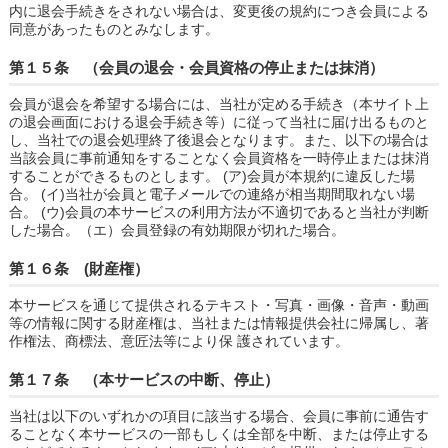
内に退会手続きをされない場合は、変更後の規約につき会員による
同意があったものとみなします。
第１５条 （会員の退会・会員資格の停止または抹消）
会員が退会を希望する場合には、当社が定める手続き（本サイト上
の退会画面における退会手続き等）に従って当社に届け出るものと
し、当社での退会処理終了後退会となります。また、以下の場合は
当該会員に事前通知をすることなく会員資格を一時停止または抹消
することができるものとします。 (ア)会員が本規約に違反した場
合。 (イ)当社が会員と電子メールでの連絡が相当期間取れない場
合。 (ウ)会員の本サービスの利用方法が不適切であると当社が判断
した場合。（エ）会員登録の有効期限が切れた場合。
第１６条 (財産権）
本サービスを通じて提供されるテキスト・写真・画像・音声・動画
等の情報に関する財産権は、当社または情報提供会社に帰属し、著
作権法、商標法、意匠法等により保 護されています。
第１７条 （本サービスの中断、停止）
当社は以下のいずれかの項目に該当する場合、会員に事前に通告す
ることなく本サービスの一部もしくは全部を中断、または停止する