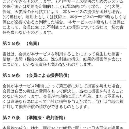
ことができるものとします。 (ア)本サービス提供のためのシステム
の保守または更新を定期的もしくは緊急的に行う場合。 (イ)火災、
停電、天災等の不可抗力により、本サービスの提供が困難な場合。
(ウ)当社が、運用上もしくは技術上、本サービスの一時中断もしくは
停止が必要であると判断した場合。 本サービスの中断もしくは停止
によって、会員に生じた不利益または損害について当社は一切の責
任を負わないものとします。
第１８条 （免責）
当社は、会員が本サービスを利用することによって発生した損害・
債務・支障（機会の逸失、逸失利益の損失、結果的損害等を含む）
について、いかなる責任も負わないものとします。
第１９条 （会員による損害賠償）
会員が本サービス利用によって第三者に対して損害を与えた場合、
会員は自己の責任と費用をもって解決し、当社に損害を与えること
のないものとします。会員が本規約に反した行為、または不正もし
くは違法な行為によって当社に損害を与えた場合、当社は当該会員
に対して損害賠償の請求ができるものとします。
第２０条 （準拠法・裁判管轄）
本規約の成立、効力、履行および解釈に関しては日本国法が適用さ