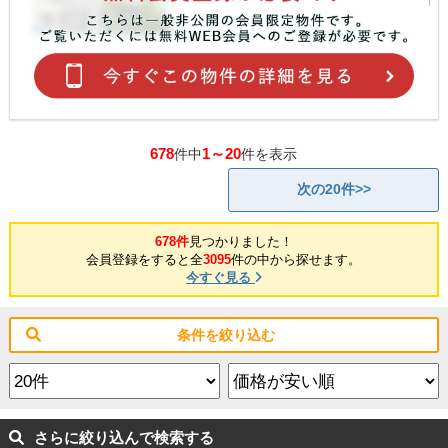
678
1～20
件中
件を表示
次の20件>>
678件
見つかりました！
会員登録をすると全
3095
件の中から探せます。
今すぐ見る
条件を絞り込む
さらに絞り込んで検索する