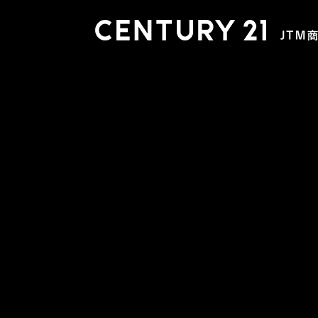
木更津店
〒292-0804 千葉県木更津市文京４丁目１－２０
0438-38-5280
営業時間:10:00-19:00 定休日：水曜日
市原店
〒290-0056 千葉県市原市五井2448-6 パスティーク五
0436-26-4712
営業時間:10:00-19:00 定休日：水曜日
会社概要
スタッフ紹介