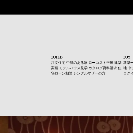
BUILD
BUY
注文住宅
中庭のある家
ローコスト平屋
建築
新築
実績
モデルハウス見学
カタログ資料請求
住
地
中
宅ローン相談
シングルマザーの方
ログ