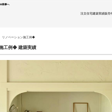
TM商事へ
注文住宅
建築実績
販売
産 リノベーション施工例◆
施工例◆ 建築実績