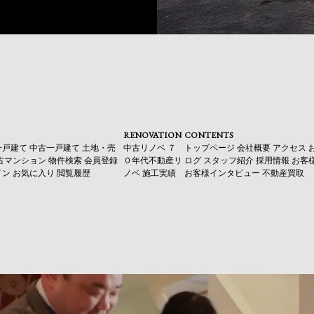
RENOVATION
CONTENTS
一戸建て
中古一戸建て
土地・売
中古リノベ
７
トップページ
会社概要
アクセス
古マンション
物件検索
会員登録
０年代不動産リ
ログ
スタッフ紹介
採用情報
お客
イン
お気に入り
閲覧履歴
ノベ
施工実績
お客様インタビュー
不動産買取