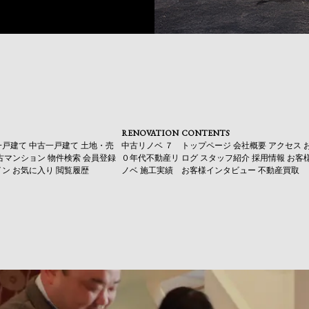
RENOVATION
CONTENTS
一戸建て
中古一戸建て
土地・売
中古リノベ
７
トップページ
会社概要
アクセス
古マンション
物件検索
会員登録
０年代不動産リ
ログ
スタッフ紹介
採用情報
お客
イン
お気に入り
閲覧履歴
ノベ
施工実績
お客様インタビュー
不動産買取