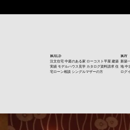
BUILD
BUY
注文住宅
中庭のある家
ローコスト平屋
建築
新築
実績
モデルハウス見学
カタログ資料請求
住
地
中
宅ローン相談
シングルマザーの方
ログ