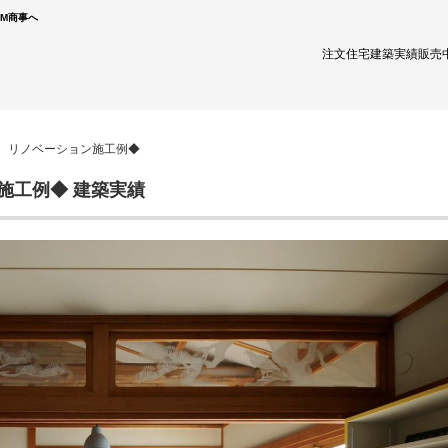
TM商事へ
注文住宅
建築実績
販売
産 リノベーション施工例◆
施工例◆ 建築実績