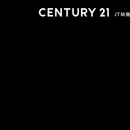
木更津店
〒292-0804 千葉県木更津市文京４丁目１－２０
0438-38-5280
営業時間:10:00-19:00 定休日：水曜日
市原店
〒290-0056 千葉県市原市五井2448-6 パスティーク五
0436-26-4712
営業時間:10:00-19:00 定休日：水曜日
会社概要
スタッフ紹介