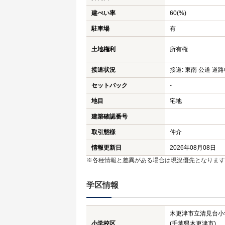
建ぺい率
60(%)
駐車場
有
土地権利
所有権
接道状況
接道: 東南 公道 道路
セットバック
-
地目
宅地
建築確認番号
取引態様
仲介
情報更新日
2026年08月08日
※各種情報と差異がある場合は現況優先となります
学区情報
木更津市立清見台小
小学校区
(千葉県木更津市)