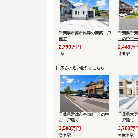
千葉県市原市椎津の新築一戸
千葉県千葉
建て
目の中古一
2,790万円
2,448万
- 駅
誉田 駅
広さの近い物件はこちら
千葉県君津市杢師2丁目の中
千葉県木更
古一戸建て
一戸建て
3,580万円
3,788万
君津 駅
木更津 駅