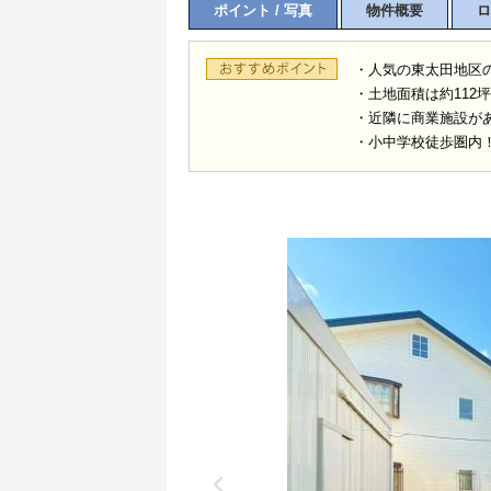
ポイント / 写真
物件概要
ロ
・人気の東太田地区
・土地面積は約112
・近隣に商業施設が
・小中学校徒歩圏内