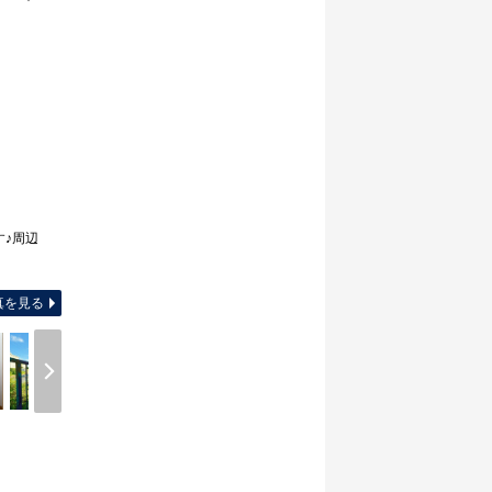
す♪周辺
間取り図
真を見る