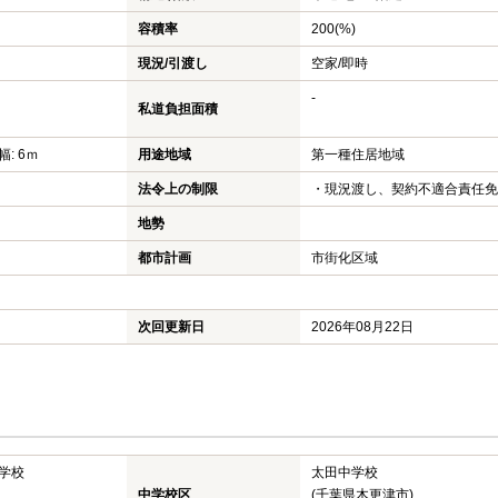
容積率
200(%)
現況/引渡し
空家/即時
-
私道負担面積
幅: 6ｍ
用途地域
第一種住居地域
法令上の制限
・現況渡し、契約不適合責任免
地勢
都市計画
市街化区域
次回更新日
2026年08月22日
学校
太田中学校
中学校区
(千葉県木更津市)