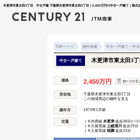
木更津市東太田3丁目 中古戸建 千葉県木更津市東太田3丁目｜2,450万円の中古一戸建て｜株式会
TOPページ
物件検索
中古一戸建て・中古
木更津市東太田3
中古一戸建て
価格
2,450万円
千葉県木更津市東太田3丁目
所在地
この地域周辺の物件を見る
1973年1月築
築年月
ＪＲ内房線
木更津
徒歩38分/バス
交通
ＪＲ久留里線
上総清川
徒歩25分
ＪＲ久留里線
祇園
徒歩33分