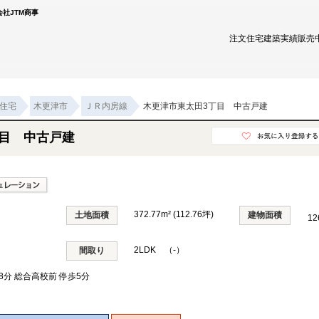
社JTM商事
注文住宅
建築実績
販売
住宅
木更津市
ＪＲ内房線
木更津市東太田3丁目 中古戸建
丁目 中古戸建
372.77m² (112.76坪)
土地面積
建物面積
12
2LDK （-）
間取り
8分 総合高校前 停歩5分