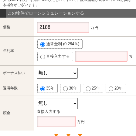
る場合がございます。
この物件でローンシミュレーションする
価格
万円
通常金利 (0.284％)
年利率
直接入力する
％
ボーナス払い
返済年数
35年
30年
25年
20年
直接入力する
頭金
万円