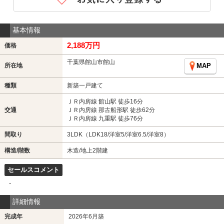
基本情報
2,188万円
価格
千葉県館山市館山
所在地
MAP
種類
新築一戸建て
ＪＲ内房線 館山駅 徒歩16分
交通
ＪＲ内房線 那古船形駅 徒歩62分
ＪＲ内房線 九重駅 徒歩76分
間取り
3LDK（LDK18/洋室5/洋室6.5/洋室8）
構造/階数
木造/地上2階建
セールスコメント
-
詳細情報
完成年
2026年6月築