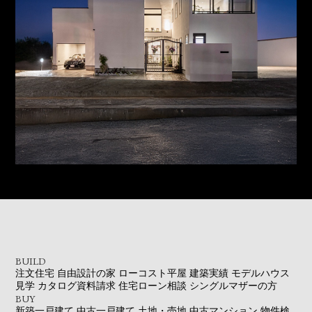
BUILD
注文住宅
自由設計の家
ローコスト平屋
建築実績
モデルハウス
見学
カタログ資料請求
住宅ローン相談
シングルマザーの方
BUY
新築一戸建て
中古一戸建て
土地・売地
中古マンション
物件検