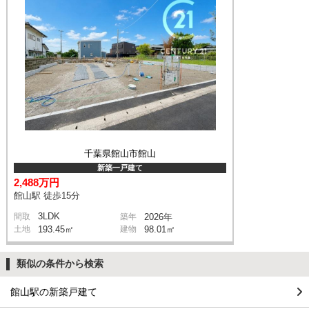
千葉県館山市館山
新築一戸建て
2,488万円
館山駅 徒歩15分
3LDK
間取
築年
2026年
土地
193.45㎡
建物
98.01㎡
類似の条件から検索
館山駅の新築戸建て