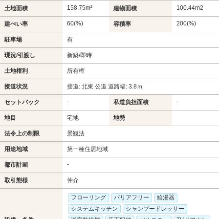
158.75m²
100.44m
2
土地面積
建物面積
60(%)
200(%)
建ぺい率
容積率
駐車場
有
現況/引渡し
新築/即時
土地権利
所有権
接道状況
接道: 北東 公道 道路幅: 3.8ｍ
-
-
セットバック
私道負担面積
地目
宅地
地勢
法令上の制限
景観法
用途地域
第一種住居地域
-
都市計画
取引態様
仲介
フローリング
バリアフリー
給湯器
システムキッチン
シャンプードレッサー