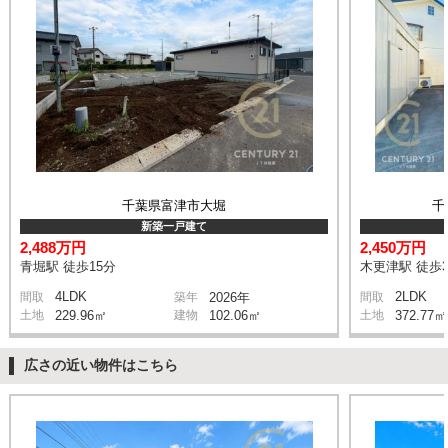
千葉県富津市大堀
千
新築一戸建て
2,488万円
2,450万円
青堀駅 徒歩15分
木更津駅 徒歩3
4LDK
2LDK
間取
築年
2026年
間取
土地
229.96㎡
建物
102.06㎡
土地
372.77㎡
広さの近い物件はこちら