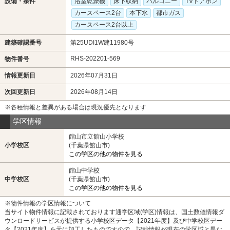
設備・条件
浴室乾燥機
床下収納
バルコニー
TVドアホン
カースペース2台
本下水
都市ガス
カースペース2台以上
建築確認番号
第25UDI1W建11980号
RHS-202201-569
物件番号
情報更新日
2026年07月31日
次回更新日
2026年08月14日
※各種情報と差異がある場合は現況優先となります
学区情報
館山市立館山小学校
小学校区
(千葉県館山市)
この学区の他の物件を見る
館山中学校
中学校区
(千葉県館山市)
この学区の他の物件を見る
※物件情報の学区情報について
当サイト物件情報に記載されております通学区域(学区)情報は、国土数値情報ダ
ウンロードサービスが提供する小学校区データ【2021年度】及び中学校区デー
タ【2021年度】を元に加工したものですので、記載情報が現在の学区域と異な