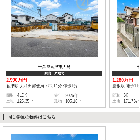
千葉県君津市人見
新築一戸建て
2,990万円
1,280万円
君津駅 大和田郵便局 バス11分 停歩1分
巌根駅 徒歩11
4LDK
3K
間取
築年
2026年
間取
土地
125.35㎡
建物
105.16㎡
土地
171.73㎡
同じ学区の物件はこちら