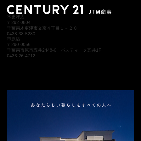
木更津店
〒292-0804
千葉県木更津市文京４丁目１－２０
0438-38-5280
市原店
〒290-0056
千葉県市原市五井2448-6 パスティーク五井1F
0436-26-4712
会社概要
アクセス
スタッフ紹介
お問合わせ