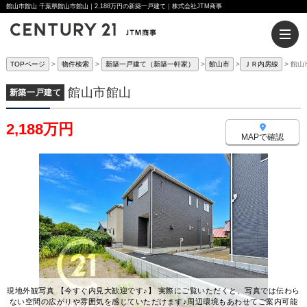
館山市館山 千葉県館山市館山｜2,188万円の新築一戸建て｜株式会社JTM商事
TOPページ
物件検索
新築一戸建て（新築一軒家）
館山市
ＪＲ内房線
館山
館山市館山
新築一戸建て
2,188万円
MAPで確認
現地外観写真 【今すぐ内見大歓迎です♪】 実際にご覧いただくと、写真では伝わら
ない空間の広がりや雰囲気を感じていただけます♪周辺環境もあわせてご案内可能