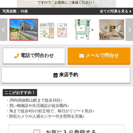
ですので、お気軽にご連絡ください！
写真枚数：36枚
全ての写真を見る
電話で問合わせ
メールで問合せ
来店予約
ここがおすすめ！
・JR内房線館山駅まで徒歩16分♪
・買い物施設や生活施設が徒歩圏内♪
・海まで徒歩4分の好立地で、毎日がリゾート気分♪
・防犯カメラや人感センサー付き照明を完備♪