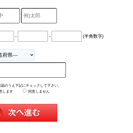
-
-
(半角数字)
確認のうえ下記にチェックして下さい。
意します
同意しません