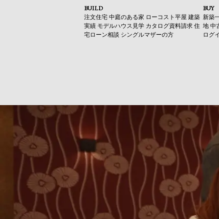
BUILD
BUY
注文住宅
中庭のある家
ローコスト平屋
建築
新築
実績
モデルハウス見学
カタログ資料請求
住
地
中
宅ローン相談
シングルマザーの方
ログ