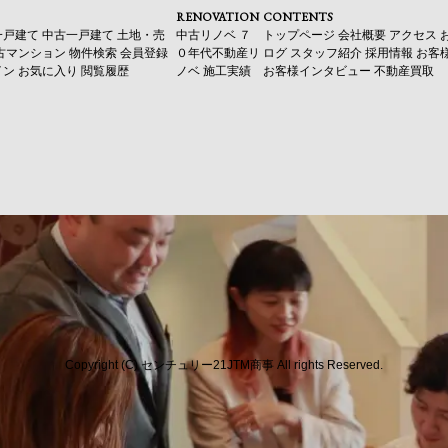
RENOVATION
CONTENTS
一戸建て
中古一戸建て
土地・売
中古リノベ
７
トップページ
会社概要
アクセス
古マンション
物件検索
会員登録
０年代不動産リ
ログ
スタッフ紹介
採用情報
お客
イン
お気に入り
閲覧履歴
ノベ
施工実績
お客様インタビュー
不動産買取
Copyright (C) センチュリー21JTM商事 All rights Reserved.