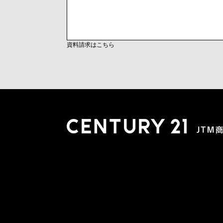
資料請求はこちら
木更津店
〒292-0804 千葉県木更津市文京４丁目１－２０
0438-38-5280
営業時間:10:00-19:00 定休日：水曜日
市原店
〒290-0056 千葉県市原市五井2448-6 パスティーク五
0436-26-4712
営業時間:10:00-19:00 定休日：水曜日
会社概要
スタッフ紹介