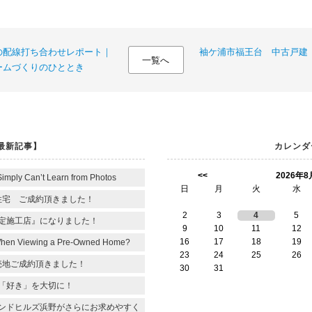
の配線打ち合わせレポート｜
袖ケ浦市福王台 中古戸建
一覧へ
ームづくりのひととき
最新記事】
カレンダ
<<
2026年8
Simply Can’t Learn from Photos
日
月
火
水
住宅 ご成約頂きました！
2
3
4
5
定施工店』になりました！
9
10
11
12
16
17
18
19
When Viewing a Pre-Owned Home?
23
24
25
26
売地ご成約頂きました！
30
31
「好き」を大切に！
ンドヒルズ浜野がさらにお求めやすく