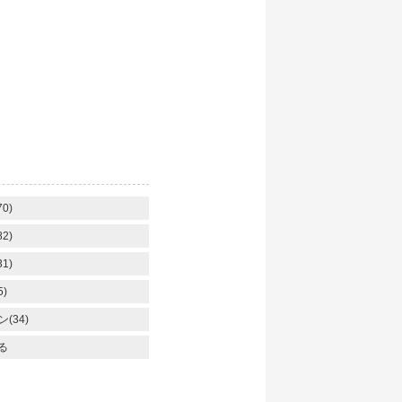
】
0)
2)
1)
)
(34)
る