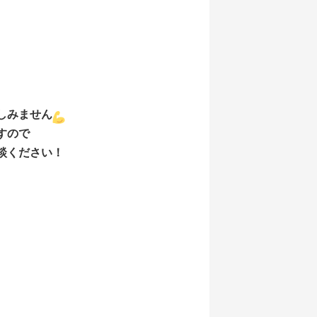
しみません
すので
談ください！