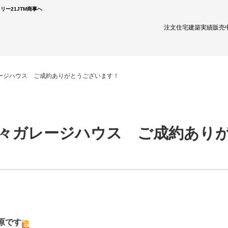
ー21JTM商事へ
注文住宅
建築実績
販売
ージハウス ご成約ありがとうございます！
々ガレージハウス ご成約あり
原です