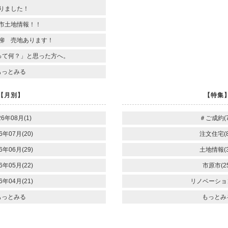
りました！
市土地情報！！
柳 売地あります！
って何？」と思った方へ。
もっとみる
【月別】
【特集
26年08月(1)
＃ご成約(7
6年07月(20)
注文住宅(8
6年06月(29)
土地情報(3
6年05月(22)
市原市(25
6年04月(21)
リノベーション
もっとみる
もっとみ