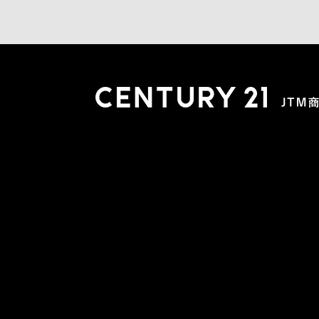
木更津店
〒292-0804 千葉県木更津市文京４丁目１－２０
0438-38-5280
営業時間:10:00-19:00 定休日：水曜日
市原店
〒290-0056 千葉県市原市五井2448-6 パスティーク五
0436-26-4712
営業時間:10:00-19:00 定休日：水曜日
会社概要
スタッフ紹介