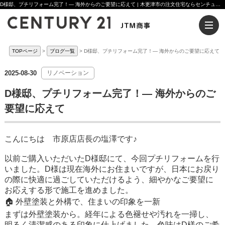
D様邸、プチリフォーム完了！— 海外からのご要望に応えて | 木更津市の注文住宅ならセンチュリー21JTM商事へ
TOPページ
ブログ一覧
D様邸、プチリフォーム完了！— 海外からのご要望に応えて
2025-08-30
リノベーション
D様邸、プチリフォーム完了！— 海外からのご
要望に応えて
こんにちは 市原店店長の塩澤です♪
以前ご購入いただいたD様邸にて、今回プチリフォームを行
いました。D様は現在海外にお住まいですが、日本にお戻り
の際に快適に過ごしていただけるよう、細やかなご要望に
お応えする形で施工を進めました。
🏠 外壁塗装と外構で、住まいの印象を一新
まずは外壁塗装から。経年による色褪せや汚れを一掃し、
明るく清潔感のある印象に仕上げました。色味はD様のご希