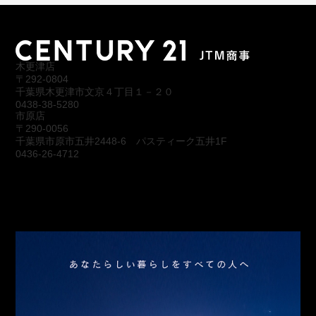
木更津店
〒292-0804
千葉県木更津市文京４丁目１－２０
0438-38-5280
市原店
〒290-0056
千葉県市原市五井2448-6 パスティーク五井1F
0436-26-4712
会社概要
アクセス
スタッフ紹介
お問合わせ