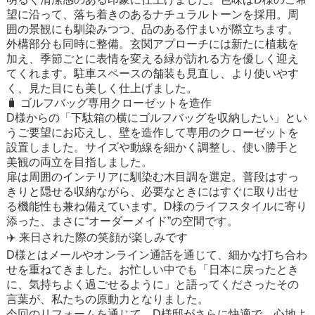
望に沿って、落ち着きのあるナチュラルトーンを採用。周
囲の景観にも馴染みつつ、品のある佇まいが際立ちます。
外構部分も同時に整備。玄関アプローチには新たに植栽を
加え、季節ごとに表情を変える緑が訪れる方を優しく迎え
てくれます。駐車スペースの舗装も見直し、より使いやす
く、見た目にも美しく仕上げました。
🧳 ゴルフバッグ専用クローゼットを造作
D様からの「下駄箱の横にゴルフバッグを収納したい」とい
うご要望にお応えし、壁を造作して専用のクローゼットを
設置しました。サイズや動線を細かく調整し、使い勝手と
美観の両立を目指しました。
扉は周囲のインテリアに馴染む木目調を選定。普段はすっ
きりと隠せる収納ながら、必要なときにはすぐに取り出せ
る機能性も兼ね備えています。D様のライフスタイルに寄り
添った、まさに“オーダーメイド”の空間です。
✈️ 来日された際の笑顔が楽しみです
D様とはメールやオンライン通話を通じて、細かな打ち合わ
せを重ねてきました。お忙しい中でも「日本に戻ったとき
に、気持ちよく過ごせるように」と語ってくださったその
言葉が、私たちの原動力となりました。
今回のリフォームを通じて、D様邸がさらに快適で、心地よ