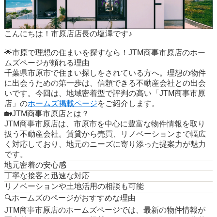
こんにちは！市原店店長の塩澤です♪
🌟市原で理想の住まいを探すなら！JTM商事市原店のホー
ムズページが頼れる理由
千葉県市原市で住まい探しをされている方へ。理想の物件
に出会うための第一歩は、信頼できる不動産会社との出会
いです。今回は、地域密着型で評判の高い「JTM商事市原
店」の
ホームズ掲載ページ
をご紹介します。
🏡JTM商事市原店とは？
JTM商事市原店は、市原市を中心に豊富な物件情報を取り
扱う不動産会社。賃貸から売買、リノベーションまで幅広
く対応しており、地元のニーズに寄り添った提案力が魅力
です。
地元密着の安心感
丁寧な接客と迅速な対応
リノベーションや土地活用の相談も可能
🔍ホームズのページがおすすめな理由
JTM商事市原店のホームズページでは、最新の物件情報が