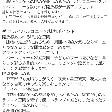
高い位置からの眺めが楽しめるため、バルコニーやスカ
イバルコニーを設ければ開放感が一層アップします。
趣味や仕事のスペースを確保しやすい
在宅ワーク用の書斎や趣味部屋など、用途に応じた空間をフロア
ごとに分けられ、暮らしの幅が広がります。
🌟
スカイバルコニーの魅力ポイント
開放感あふれる特別な空間
建物の最上部にあるため、周囲の視線が気にならず、空
とつながるような開放感を楽しめます。
アウトドアリビングとして活用
バーベキューや家庭菜園、子どものプール遊びなど、暮
らしを彩る多目的スペースに。リビングの延長として屋外
リビング感覚で使えます。
眺望を楽しめる
都市部でも見晴らしが良く、夜景や星空観賞、花火大会
などを自宅でゆったり楽しむことができます。
プライベート性の高さ
道路や隣家からの視線を避けられるため、家族だけのリ
ラックス空間を確保可能。ベランダや庭とはまた違ったプ
ライバシー性があります。
資産価値の向上