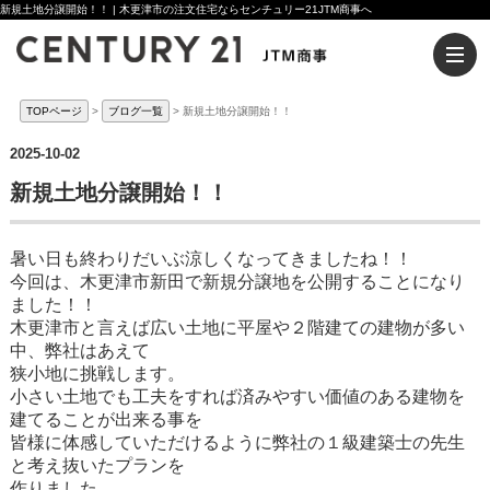
新規土地分譲開始！！ | 木更津市の注文住宅ならセンチュリー21JTM商事へ
TOPページ
ブログ一覧
新規土地分譲開始！！
2025-10-02
新規土地分譲開始！！
暑い日も終わりだいぶ涼しくなってきましたね！！
今回は、木更津市新田で新規分譲地を公開することになり
ました！！
木更津市と言えば広い土地に平屋や２階建ての建物が多い
中、弊社はあえて
狭小地に挑戦します。
小さい土地でも工夫をすれば済みやすい価値のある建物を
建てることが出来る事を
皆様に体感していただけるように弊社の１級建築士の先生
と考え抜いたプランを
作りました。