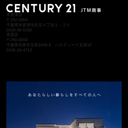
木更津店
〒292-0804
千葉県木更津市文京４丁目１－２０
0438-38-5280
市原店
〒290-0056
千葉県市原市五井2448-6 パスティーク五井1F
0436-26-4712
会社概要
アクセス
スタッフ紹介
お問合わせ