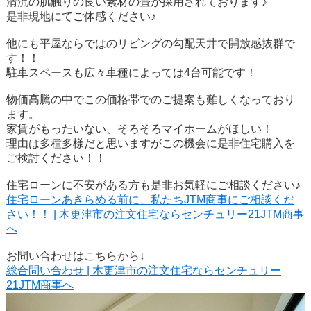
清流の肌触りの良い素材の畳が採用されております♪
是非現地にてご体感ください♪
他にも平屋ならではのリビングの勾配天井で開放感抜群で
す！！
駐車スペースも広々車種によっては4台可能です！
物価高騰の中でこの価格帯でのご提案も難しくなっており
ます。
家賃がもったいない、そろそろマイホームがほしい！
理由は多種多様だと思いますがこの機会に是非住宅購入を
ご検討ください！！
住宅ローンに不安がある方も是非お気軽にご相談ください♪
住宅ローンあきらめる前に、私たちJTM商事にご相談くだ
さい！！ | 木更津市の注文住宅ならセンチュリー21JTM商事
へ
お問い合わせはこちらから↓
総合問い合わせ | 木更津市の注文住宅ならセンチュリー
21JTM商事へ