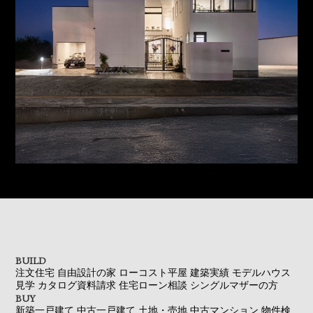
BUILD
注文住宅
自由設計の家
ローコスト平屋
建築実績
モデルハウス
見学
カタログ資料請求
住宅ローン相談
シングルマザーの方
BUY
新築一戸建て
中古一戸建て
土地・売地
中古マンション
物件検