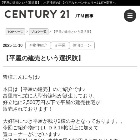
【平屋の建売という選択肢】 | 木更津市の注文住宅ならセンチュリー21JTM商事へ
TOPページ
ブログ一覧
【平屋の建売という選択肢】
2025-11-10
＃物件紹介
＃平屋
住宅ローン
【平屋の建売という選択肢】
皆様こんにちは♪
本日は【平屋の建売】のご紹介です♪
富里市七栄に大型分譲地が誕生しており、
好立地に2,500万円以下で平屋の建売住宅が
販売されております！
大好評につき平屋が残り2棟のみとなっております。。
今回ご紹介物件はＬＤＫ16帖以上に加えて
畳コーナーがございます♪