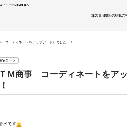
チュリー21JTM商事へ
へ
注文住宅
建築実績
販売
事 コーディネートをアップデートしました！！
住宅ローン
ＴＭ商事 コーディネートをア
！
清水です