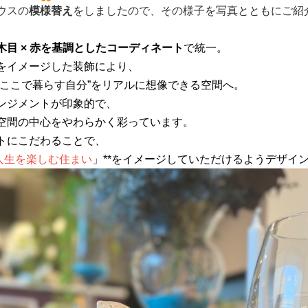
ウスの
模様替え
をしましたので、その様子を写真とともにご紹
目 × 赤を基調としたコーディネート
で統一。
をイメージした装飾により、
“ここで暮らす自分”をリアルに想像できる空間へ。
ンジメントが印象的で、
空間の中心をやわらかく彩っています。
トにこだわることで、
人生を楽しむ住まい
」**をイメージしていただけるようデザイ