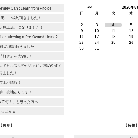
<<
2026年8
Simply Can’t Learn from Photos
日
月
火
水
住宅 ご成約頂きました！
2
3
4
5
定施工店』になりました！
9
10
11
12
16
17
18
19
When Viewing a Pre-Owned Home?
23
24
25
26
売地ご成約頂きました！
30
31
「好き」を大切に！
ンドヒルズ浜野がさらにお求めやすく
りました！
市土地情報！！
柳 売地あります！
って何？」と思った方へ。
もっとみる
【月別】
【特集