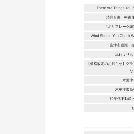
There Are Things You 
清見台東 中古
『ポリフレーク認
What Should You Check 
富津市岩瀬 
流行よりも
【価格改定のお知らせ】グラ
な
木更津
木更津市高
「70年代不動産