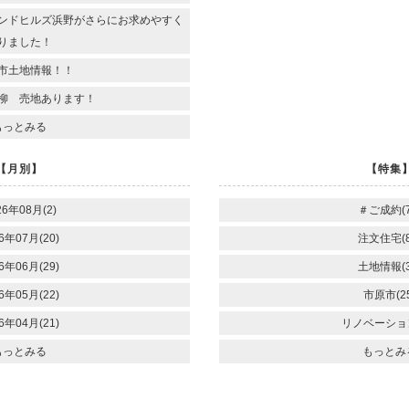
ンドヒルズ浜野がさらにお求めやすく
りました！
市土地情報！！
柳 売地あります！
もっとみる
【月別】
【特集
26年08月(2)
＃ご成約(7
6年07月(20)
注文住宅(8
6年06月(29)
土地情報(3
6年05月(22)
市原市(25
6年04月(21)
リノベーション
もっとみる
もっとみ