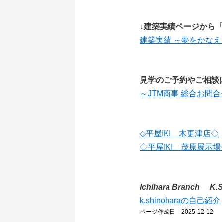
↓建築実績ページから
建築実績 ～夢をかな
見学のご予約やご相談
～JTM商事 総合お問
◇平屋IKI 木更津店◇
◇平屋IKI 茂原展示場
Ichihara Branch K.
k.shinoharaの自己紹介
ページ作成日 2025-12-12