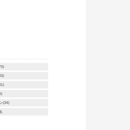
】
0)
3)
1)
)
(34)
る