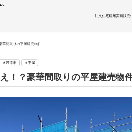
事へ
注文住宅
建築実績
販売
？豪華間取りの平屋建売物件！
＃茂原市
＃平屋
畳越え！？豪華間取りの平屋建売物