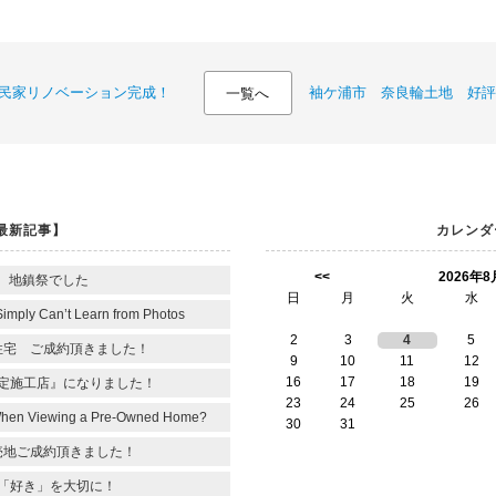
古民家リノベーション完成！
袖ケ浦市 奈良輪土地 好評
一覧へ
最新記事】
カレンダ
<<
2026年8
 地鎮祭でした
日
月
火
水
Simply Can’t Learn from Photos
2
3
4
5
住宅 ご成約頂きました！
9
10
11
12
16
17
18
19
定施工店』になりました！
23
24
25
26
When Viewing a Pre-Owned Home?
30
31
売地ご成約頂きました！
「好き」を大切に！