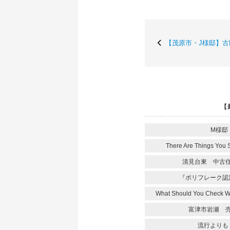
【茂原市・J様邸】
【
M様邸
There Are Things You 
清見台東 中古
『ポリフレーク認
What Should You Check 
富津市岩瀬 
流行よりも