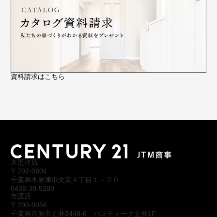
資料請求はこちら
木更津店
〒292-0804
千葉県木更津市文京４丁目１－２０
0438-38-5280
市原店
〒290-0056
千葉県市原市五井2448-6 パスティーク五井1F