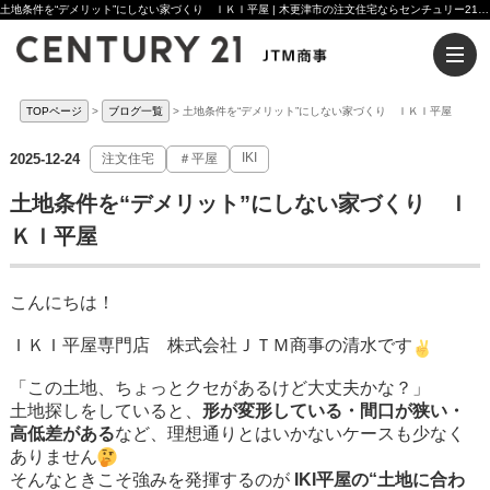
土地条件を“デメリット”にしない家づくり ＩＫＩ平屋 | 木更津市の注文住宅ならセンチュリー21JTM商事へ
TOPページ
ブログ一覧
土地条件を“デメリット”にしない家づくり ＩＫＩ平屋
IKI
2025-12-24
注文住宅
＃平屋
土地条件を“デメリット”にしない家づくり Ｉ
ＫＩ平屋
こんにちは！
ＩＫＩ平屋専門店 株式会社ＪＴＭ商事の清水です
「この土地、ちょっとクセがあるけど大丈夫かな？」
土地探しをしていると、
形が変形している・間口が狭い・
高低差がある
など、理想通りとはいかないケースも少なく
ありません
そんなときこそ強みを発揮するのが
IKI平屋の“土地に合わ