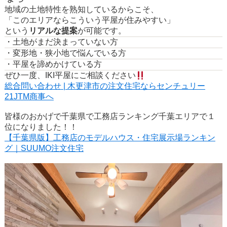
地域の土地特性を熟知しているからこそ、
「このエリアならこういう平屋が住みやすい」
という
リアルな提案
が可能です。
・土地がまだ決まっていない方
・変形地・狭小地で悩んでいる方
・平屋を諦めかけている方
ぜひ一度、IKI平屋にご相談ください
総合問い合わせ | 木更津市の注文住宅ならセンチュリー
21JTM商事へ
皆様のおかげで千葉県で工務店ランキング千葉エリアで１
位になりました！！
【
千
葉
県版】工務店のモデルハウス・住宅展示場ランキン
グ｜SUUMO注文住宅