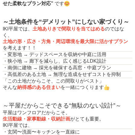
せた柔軟なプラン対応”
です
～土地条件を“デメリット”にしない家づくり～
IKI平屋では、
土地ありきで間取りを当てはめる
のではな
く、
土地の形・広さ・方角・周辺環境を最大限に活かすプラン
を考えます！！
・変形地 → デッドスペースを収納や中庭に活用
・狭小地 → 廊下を減らし、広く感じるLDK設計
・南側に建物 → 採光を確保する高窓・中庭プラン
・高低差のある土地 → 無理な造成をせずコストを抑制
「この土地だからこそ、この間取りがベスト」
そんな
納得感のある住まい
を一緒につくります
～平屋だからこそできる“無駄のない設計”～
平屋はワンフロアだからこそ、
生活動線・家事動線・収納計画
がとても重要。
IKI平屋では、
・玄関〜洗面〜キッチンを一直線に