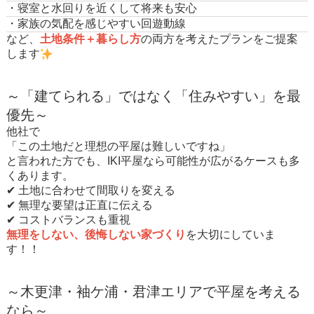
・寝室と水回りを近くして将来も安心
・家族の気配を感じやすい回遊動線
など、
土地条件＋暮らし方
の両方を考えたプランをご提案
します
～「建てられる」ではなく「住みやすい」を最
優先～
他社で
「この土地だと理想の平屋は難しいですね」
と言われた方でも、IKI平屋なら可能性が広がるケースも多
くあります。
✔ 土地に合わせて間取りを変える
✔ 無理な要望は正直に伝える
✔ コストバランスも重視
無理をしない、後悔しない家づくり
を大切にしていま
す！！
～木更津・袖ケ浦・君津エリアで平屋を考える
なら～