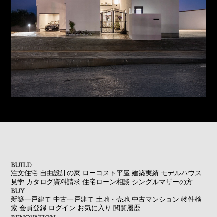
BUILD
注文住宅
自由設計の家
ローコスト平屋
建築実績
モデルハウス
見学
カタログ資料請求
住宅ローン相談
シングルマザーの方
BUY
新築一戸建て
中古一戸建て
土地・売地
中古マンション
物件検
索
会員登録
ログイン
お気に入り
閲覧履歴