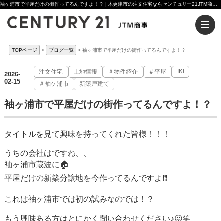
袖ヶ浦市で平屋だけの街作ってるんですよ！？ | 木更津市の注文住宅ならセンチュリー21JTM商事へ
TOPページ
ブログ一覧
袖ヶ浦市で平屋だけの街作ってるんですよ！？
IKI
注文住宅
土地情報
＃物件紹介
＃平屋
2026-
02-15
＃袖ケ浦市
新築戸建て
袖ヶ浦市で平屋だけの街作ってるんですよ！？
タイトルを見て興味を持ってくれた皆様！！！
うちの会社はですね、、
袖ヶ浦市蔵波に🏠
平屋だけの新築分譲地を今作ってるんですよ❗️❗️
これは袖ヶ浦市では初の試みなのでは！？
もう興味ある方はとにかく問い合わせください♪😛笑