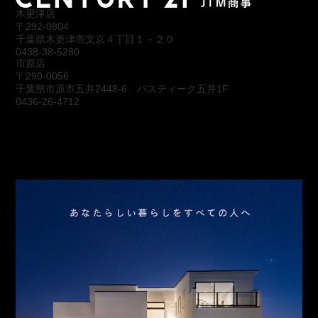
木更津店
〒292-0804
千葉県木更津市文京４丁目１－２０
0438-38-5280
市原店
〒290-0056
千葉県市原市五井2448-6 パスティーク五井1F
0436-26-4712
会社概要
アクセス
スタッフ紹介
お問合わせ