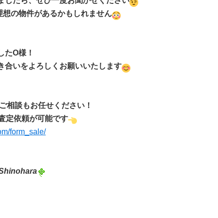
ましたら、ぜひ一度お聞かせください
.理想の物件があるかもしれません
したO様！
き合いをよろしくお願いいたします
ご相談もお任せください！
査定依
頼が可能です
com/form_sale/
Shinohara