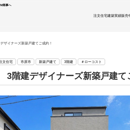
TM商事へ
注文住宅
建築実績
販売
建デザイナーズ新築戸建てご成約！
注文住宅
市原市
新築戸建て
3階建
＃ローコスト
 3階建デザイナーズ新築戸建て