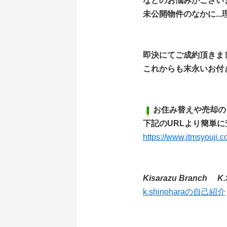
などのお悩みがござい
未公開物件のなかに..
即決にてご成約頂きま
これからも末永いお付
お住み替えや売却の
下記のURLより簡単に
https://www.jtmsyouji.
Kisarazu Branch K.
k.shinoharaの自己紹介