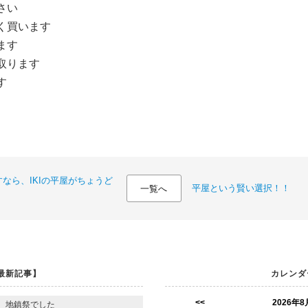
さい
く買います
ます
い取ります
す
なら、IKIの平屋がちょうど
平屋という賢い選択！！
一覧へ
最新記事】
カレンダ
<<
2026年8
 地鎮祭でした