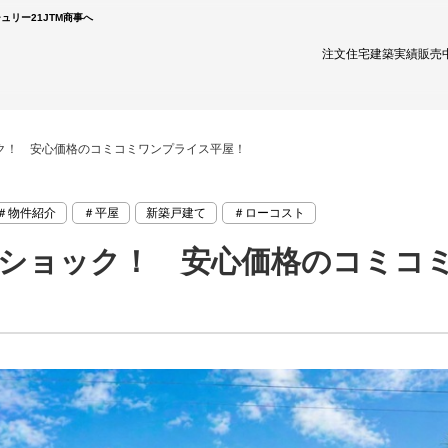
リー21JTM商事へ
注文住宅
建築実績
販売
ク！ 安心価格のコミコミワンプライス平屋！
＃物件紹介
＃平屋
新築戸建て
＃ローコスト
ショック！ 安心価格のコミコ