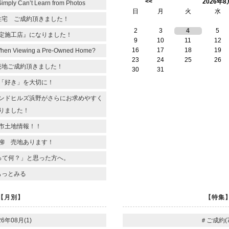
<<
2026年8
Simply Can’t Learn from Photos
日
月
火
水
住宅 ご成約頂きました！
2
3
4
5
定施工店』になりました！
9
10
11
12
16
17
18
19
When Viewing a Pre-Owned Home?
23
24
25
26
売地ご成約頂きました！
30
31
「好き」を大切に！
ンドヒルズ浜野がさらにお求めやすく
りました！
市土地情報！！
柳 売地あります！
って何？」と思った方へ。
もっとみる
【月別】
【特集
26年08月(1)
＃ご成約(7