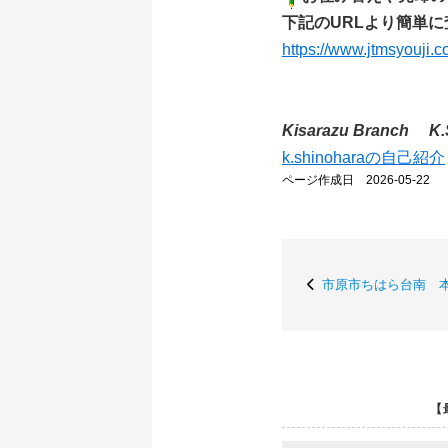
下記のURLより簡単に
https://www.jtmsyouji.
Kisarazu Branch K.
k.shinoharaの自己紹介
ページ作成日 2026-05-22
市原市ちはら台南 
【