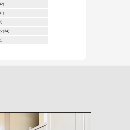
2)
1)
)
(34)
る