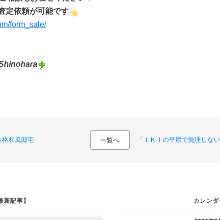
査定依
頼が可能です
com/form_sale/
Shinohara
本格和風邸宅
「ＩＫＩの平屋で無理しない
一覧へ
最新記事】
カレンダ