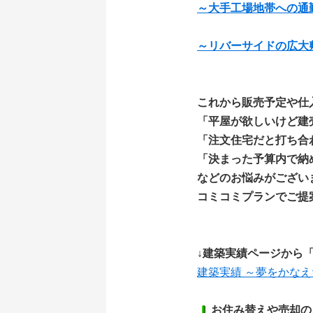
～大手工場地帯への通
～リバーサイドの広大
これから販売予定や仕
「平屋が欲しいけど建売
「注文住宅だと打ち合わ
「決まった予算内で納め
などのお悩みがござい
コミコミプランでご提
↓建築実績ページから
建築実績 ～夢をかな
お住み替えや売却の