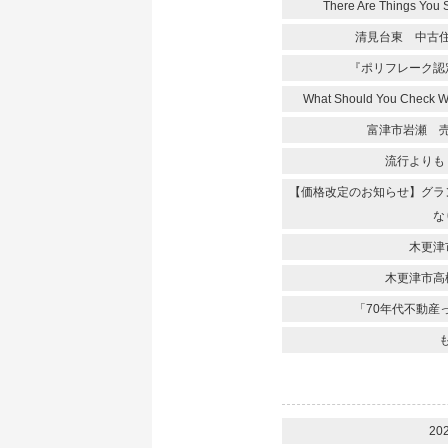
There Are Things You 
清見台東 中古
『ポリフレーク認
What Should You Check 
富津市岩瀬 
流行よりも
【価格改定のお知らせ】グラ
な
木更津
木更津市高
「70年代不動産
20