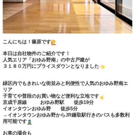
こんにちは！篠原です
本日は自社物件のご紹介です！
人気エリア「おゆみ野南」の中古戸建が
３１８０万円にプライスダウンとなりました
緑区内でもきれいな街並みと利便性で人気のおゆみ野南エ
リア
子育てや普段のお買い物など便利な立地です
京成千原線 おゆみ野駅 徒歩19分
イオンタウンおゆみ野 徒歩5分
→イオンタウンおゆみ野からJR鎌取駅行きのバスも多数利
用可能です
お車の場合も