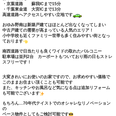
・京葉道路 蘇我ICまで15分
・千葉東金道 大宮ICまで13分
高速道路へアクセスしやすい立地です
おゆみ野南は新築戸建てはほとんど出なくなってしまい
中古戸建ての需要が高まっている人気のエリア！
小中学校も近くファミリー世帯も多く住みやすい街となっ
ております
南西道路で日当たりも良くワイドの取れたバルコニー
駐車場は並列2台 カーポートもついており雨の日もストレ
スフリーです！
大変きれいにお使いのお家ですので、お求めやすい価格で
このままお住まい頂くことも可能です
また、キッチンやお風呂など気になる点は追加リフォーム
も可能でございます
もちろん…70年代テイストでのオシャレなリノベーション
の
ベース物件としてもご検討可能です