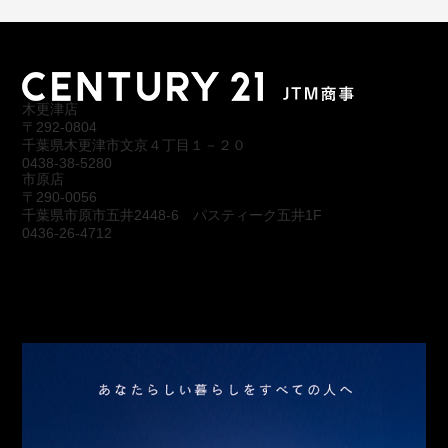
木更津店
〒292-0804
千葉県木更津市文京４丁目１－２０
0438-38-5280
市原店
〒290-0056
千葉県市原市五井2448-6 パスティーク五井1F
0436-26-4712
会社概要
アクセス
スタッフ紹介
お問合わせ