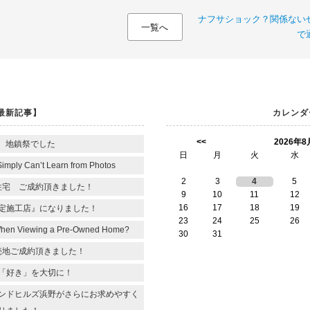
ナフサショック？関係ないぜ
一覧へ
で
最新記事】
カレンダ
<<
2026年8
 地鎮祭でした
日
月
火
水
Simply Can’t Learn from Photos
2
3
4
5
住宅 ご成約頂きました！
9
10
11
12
16
17
18
19
定施工店』になりました！
23
24
25
26
When Viewing a Pre-Owned Home?
30
31
売地ご成約頂きました！
「好き」を大切に！
ンドヒルズ浜野がさらにお求めやすく