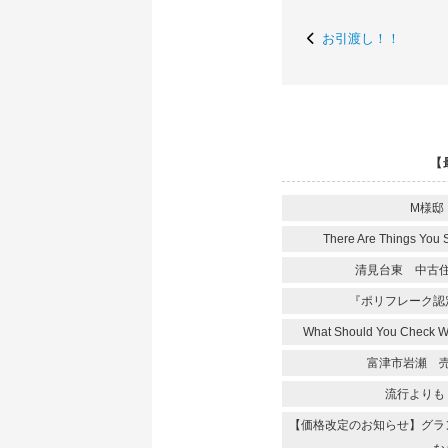
お引渡し！！
【
M様邸
There Are Things You 
清見台東 中古
『ポリフレーク認
What Should You Check 
富津市岩瀬 
流行よりも
【価格改定のお知らせ】グラ