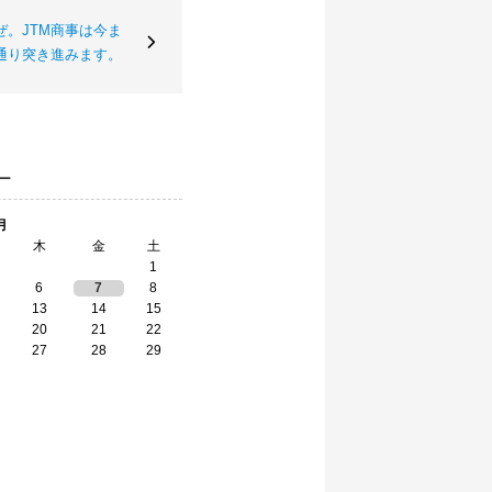
。JTM商事は今ま
通り突き進みます。
ー
月
木
金
土
1
6
7
8
13
14
15
20
21
22
27
28
29