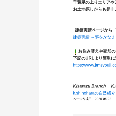
千葉県の上りエリアや
お土地探しからも是非
↓建築実績ページから
建築実績 ～夢をかな
お住み替えや売却の
下記のURLより簡単に
https://www.jtmsyouji.
Kisarazu Branch K.
k.shinoharaの自己紹介
ページ作成日 2026-06-22