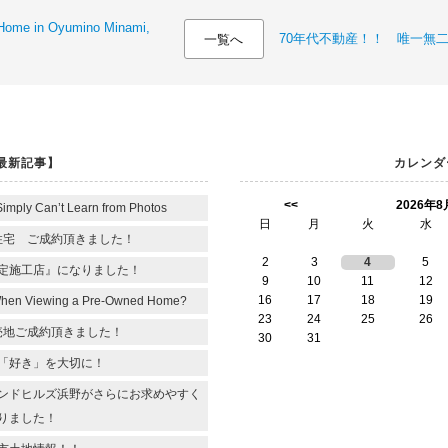
 Home in Oyumino Minami,
70年代不動産！！ 唯一無
一覧へ
最新記事】
カレンダ
<<
2026年8
Simply Can’t Learn from Photos
日
月
火
水
住宅 ご成約頂きました！
2
3
4
5
定施工店』になりました！
9
10
11
12
16
17
18
19
When Viewing a Pre-Owned Home?
23
24
25
26
売地ご成約頂きました！
30
31
「好き」を大切に！
ンドヒルズ浜野がさらにお求めやすく
りました！