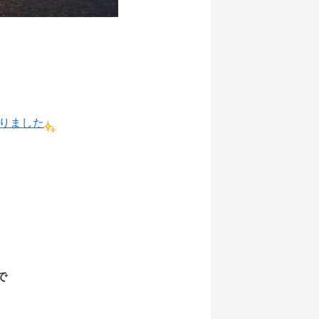
なりました
で