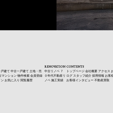
RENOVATION
CONTENTS
一戸建て
中古一戸建て
土地・売
中古リノベ
７
トップページ
会社概要
アクセス
古マンション
物件検索
会員登録
０年代不動産リ
ログ
スタッフ紹介
採用情報
お客
イン
お気に入り
閲覧履歴
ノベ
施工実績
お客様インタビュー
不動産買取