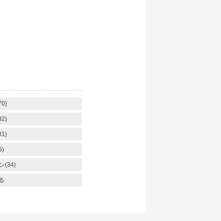
】
0)
2)
1)
)
(34)
る