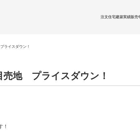
注文住宅
建築実績
販売
 プライスダウン！
目売地 プライスダウン！
す！