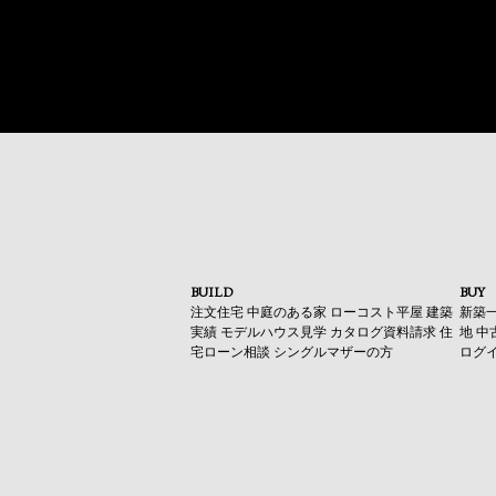
BUILD
BUY
注文住宅
中庭のある家
ローコスト平屋
建築
新築
実績
モデルハウス見学
カタログ資料請求
住
地
中
宅ローン相談
シングルマザーの方
ログ