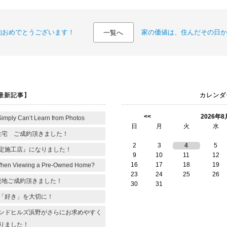
約おめでとうございます！
家の価値は、住んだその日か
一覧へ
最新記事】
カレンダ
<<
2026年8
Simply Can’t Learn from Photos
日
月
火
水
住宅 ご成約頂きました！
2
3
4
5
定施工店』になりました！
9
10
11
12
16
17
18
19
When Viewing a Pre-Owned Home?
23
24
25
26
売地ご成約頂きました！
30
31
「好き」を大切に！
ンドヒルズ浜野がさらにお求めやすく
りました！