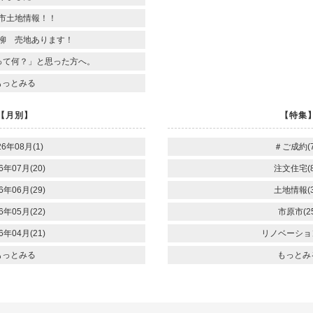
市土地情報！！
柳 売地あります！
って何？」と思った方へ。
もっとみる
【月別】
【特集
26年08月(1)
＃ご成約(7
6年07月(20)
注文住宅(8
6年06月(29)
土地情報(3
6年05月(22)
市原市(25
6年04月(21)
リノベーション
もっとみる
もっとみ