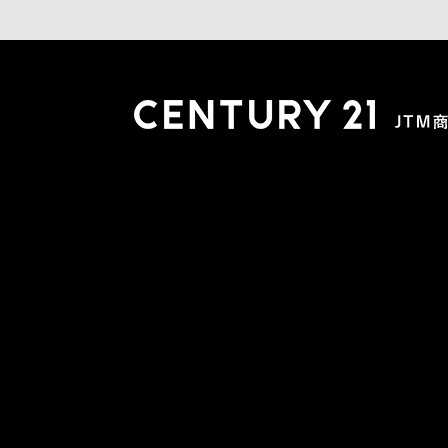
木更津店
〒292-0804 千葉県木更津市文京４丁目１－２０
0438-38-5280
営業時間:10:00-19:00 定休日：水曜日
市原店
〒290-0056 千葉県市原市五井2448-6 パスティーク五
0436-26-4712
営業時間:10:00-19:00 定休日：水曜日
会社概要
スタッフ紹介