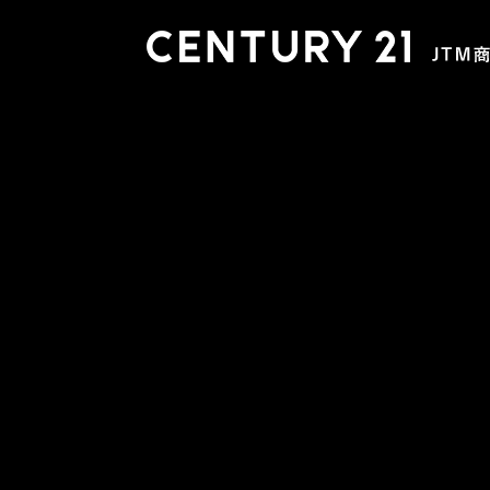
木更津店
〒292-0804 千葉県木更津市文京４丁目１－２０
0438-38-5280
営業時間:10:00-19:00 定休日：水曜日
市原店
〒290-0056 千葉県市原市五井2448-6 パスティーク五
0436-26-4712
営業時間:10:00-19:00 定休日：水曜日
会社概要
スタッフ紹介