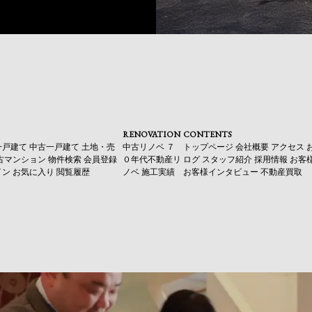
RENOVATION
CONTENTS
一戸建て
中古一戸建て
土地・売
中古リノベ
７
トップページ
会社概要
アクセス
古マンション
物件検索
会員登録
０年代不動産リ
ログ
スタッフ紹介
採用情報
お客
イン
お気に入り
閲覧履歴
ノベ
施工実績
お客様インタビュー
不動産買取