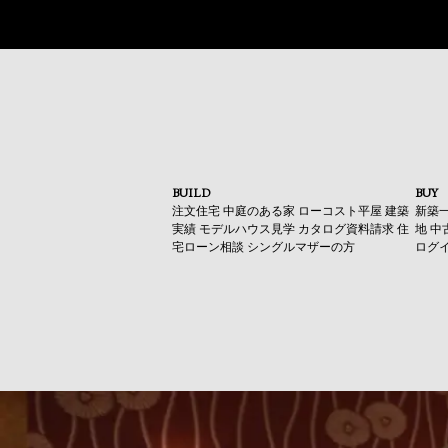
BUILD
BUY
注文住宅
中庭のある家
ローコスト平屋
建築
新築
実績
モデルハウス見学
カタログ資料請求
住
地
中
宅ローン相談
シングルマザーの方
ログ