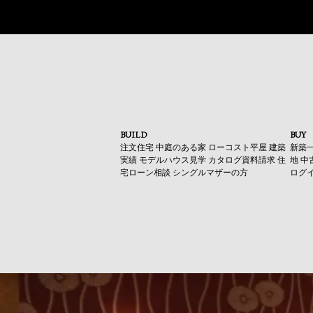
BUILD
BUY
注文住宅
中庭のある家
ローコスト平屋
建築
新築
実績
モデルハウス見学
カタログ資料請求
住
地
中
宅ローン相談
シングルマザーの方
ログ