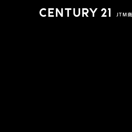
木更津店
〒292-0804 千葉県木更津市文京４丁目１－２０
0438-38-5280
営業時間:10:00-19:00 定休日：水曜日
市原店
〒290-0056 千葉県市原市五井2448-6 パスティーク五
0436-26-4712
営業時間:10:00-19:00 定休日：水曜日
会社概要
スタッフ紹介