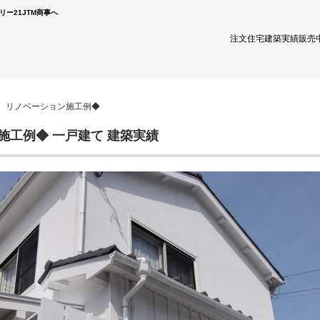
リー21JTM商事へ
注文住宅
建築実績
販売
産 リノベーション施工例◆
施工例◆ 一戸建て 建築実績