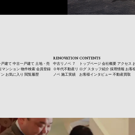
RENOVATION
CONTENTS
一戸建て
中古一戸建て
土地・売
中古リノベ
７
トップページ
会社概要
アクセス
古マンション
物件検索
会員登録
０年代不動産リ
ログ
スタッフ紹介
採用情報
お客
イン
お気に入り
閲覧履歴
ノベ
施工実績
お客様インタビュー
不動産買取