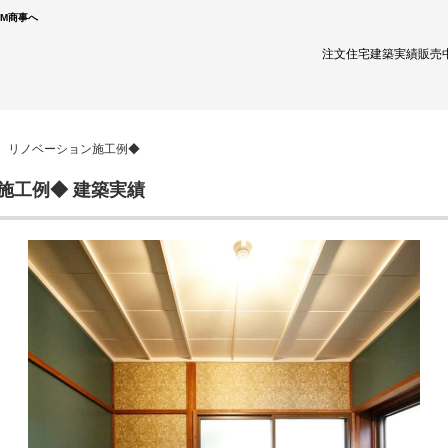
TM商事へ
注文住宅
建築実績
販売
産 リノベーション施工例◆
施工例◆ 建築実績