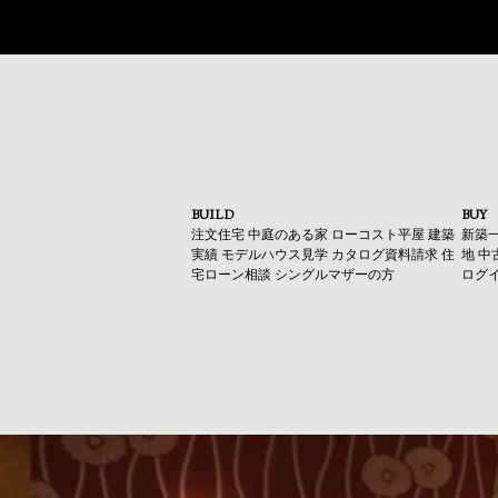
BUILD
BUY
注文住宅
中庭のある家
ローコスト平屋
建築
新築
実績
モデルハウス見学
カタログ資料請求
住
地
中
宅ローン相談
シングルマザーの方
ログ