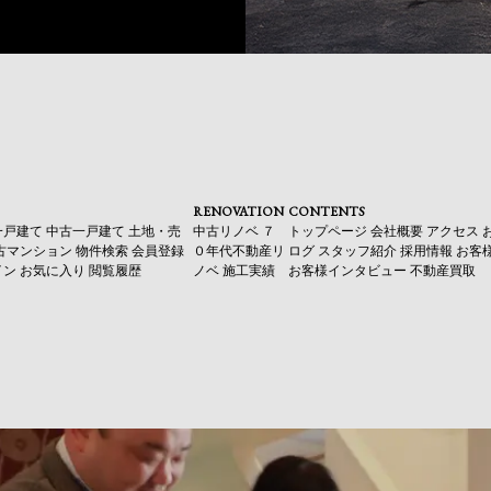
RENOVATION
CONTENTS
一戸建て
中古一戸建て
土地・売
中古リノベ
７
トップページ
会社概要
アクセス
古マンション
物件検索
会員登録
０年代不動産リ
ログ
スタッフ紹介
採用情報
お客
イン
お気に入り
閲覧履歴
ノベ
施工実績
お客様インタビュー
不動産買取