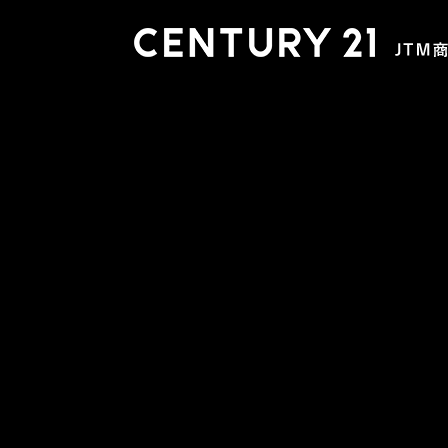
木更津店
〒292-0804 千葉県木更津市文京４丁目１－２０
0438-38-5280
営業時間:10:00-19:00 定休日：水曜日
市原店
〒290-0056 千葉県市原市五井2448-6 パスティーク五
0436-26-4712
営業時間:10:00-19:00 定休日：水曜日
会社概要
スタッフ紹介