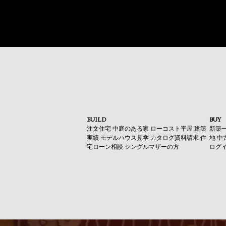
BUILD
BUY
注文住宅
中庭のある家
ローコスト平屋
建築
新築
実績
モデルハウス見学
カタログ資料請求
住
地
中
宅ローン相談
シングルマザーの方
ログ