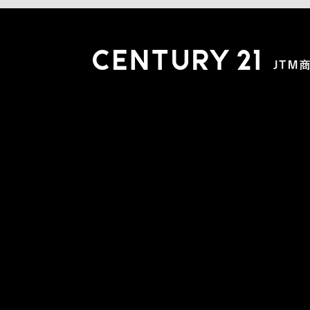
木更津店
〒292-0804 千葉県木更津市文京４丁目１－２０
0438-38-5280
営業時間:10:00-19:00 定休日：水曜日
市原店
〒290-0056 千葉県市原市五井2448-6 パスティーク五
0436-26-4712
営業時間:10:00-19:00 定休日：水曜日
会社概要
スタッフ紹介