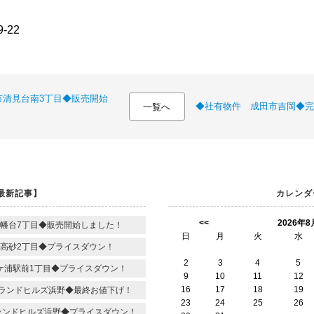
-22
市清見台南3丁目◆販売開始
◆社有物件 成田市吉岡◆完
一覧へ
最新記事】
カレンダ
<<
2026年8
幡台7丁目◆販売開始しました！
日
月
火
水
高砂2丁目◆プライスダウン！
2
3
4
5
ケ浦駅前1丁目◆プライスダウン！
9
10
11
12
16
17
18
19
ランドヒルズ浜野◆最終お値下げ！
23
24
25
26
ランドヒルズ浜野◆プライスダウン！