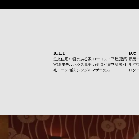
BUILD
BUY
注文住宅
中庭のある家
ローコスト平屋
建築
新築
実績
モデルハウス見学
カタログ資料請求
住
地
中
宅ローン相談
シングルマザーの方
ログ