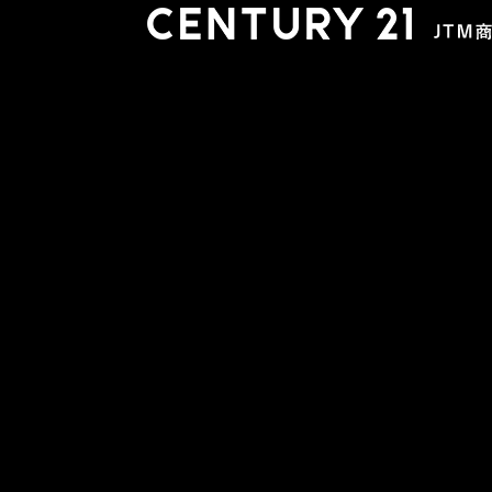
木更津店
〒292-0804 千葉県木更津市文京４丁目１－２０
0438-38-5280
営業時間:10:00-19:00 定休日：水曜日
市原店
〒290-0056 千葉県市原市五井2448-6 パスティーク五
0436-26-4712
営業時間:10:00-19:00 定休日：水曜日
会社概要
スタッフ紹介