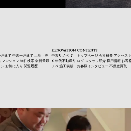
RENOVATION
CONTENTS
一戸建て
中古一戸建て
土地・売
中古リノベ
７
トップページ
会社概要
アクセス
古マンション
物件検索
会員登録
０年代不動産リ
ログ
スタッフ紹介
採用情報
お客
イン
お気に入り
閲覧履歴
ノベ
施工実績
お客様インタビュー
不動産買取