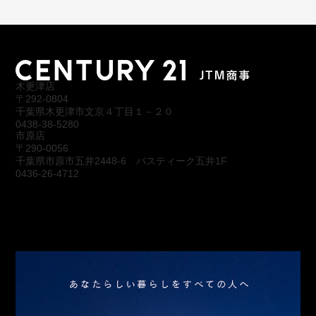
木更津店
〒292-0804
千葉県木更津市文京４丁目１－２０
0438-38-5280
市原店
〒290-0056
千葉県市原市五井2448-6 パスティーク五井1F
0436-26-4712
会社概要
アクセス
スタッフ紹介
お問合わせ