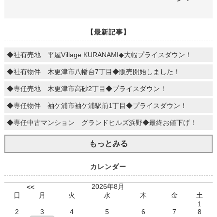
【最新記事】
◆社有売地 平屋Village KURANAMI◆大幅プライスダウン！
◆社有物件 木更津市八幡台7丁目◆販売開始しました！
◆専任売地 木更津市高砂2丁目◆プライスダウン！
◆専任物件 袖ケ浦市袖ケ浦駅前1丁目◆プライスダウン！
◆専任中古マンション グランドヒルズ浜野◆最終お値下げ！
もっとみる
カレンダー
2026年8月
<<
日
月
火
水
木
金
土
1
2
3
4
5
6
7
8