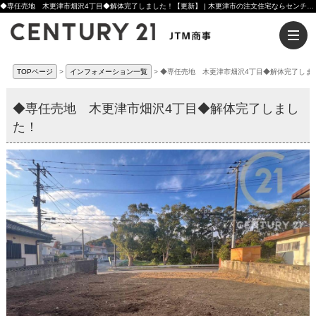
◆専任売地 木更津市畑沢4丁目◆解体完了しました！【更新】 | 木更津市の注文住宅ならセンチュリー21JTM商事へ
TOPページ
インフォメーション一覧
◆専任売地 木更津市畑沢4丁目◆解体完了しま
◆専任売地 木更津市畑沢4丁目◆解体完了しまし
た！