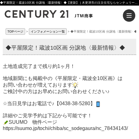
◆平屋限定！蔵波10区画 分譲地〈最新情報〉◆【更新】 | 木更津市の注文住宅ならセンチュリー21JTM商事へ
TOPページ
インフォメーション一覧
◆平屋限定！蔵波10区画 分譲地〈最新情報〉◆
◆平屋限定！蔵波10区画 分譲地〈最新情報〉◆
土地造成完了まで残り約1ヶ月！
地域新聞にも掲載中の《平屋限定・蔵波全10区画》は
お問い合わせが増えております
ご検討中の方はお早めにお問い合わせください♪
☆当日見学はお電話で♪【0438-38-5280】
詳細やご見学予約は下記から可能です！
SUUMO 物件ページ
https://suumo.jp/tochi/chiba/sc_sodegaura/nc_78434143/