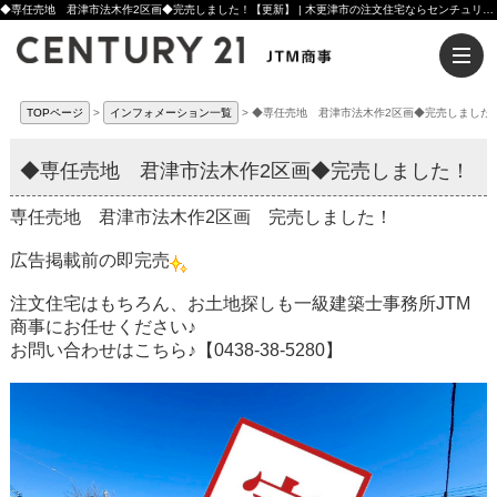
◆専任売地 君津市法木作2区画◆完売しました！【更新】 | 木更津市の注文住宅ならセンチュリー21JTM商事へ
TOPページ
インフォメーション一覧
◆専任売地 君津市法木作2区画◆完売しました
◆専任売地 君津市法木作2区画◆完売しました！
専任売地 君津市法木作2区画 完売しました！
広告掲載前の即完売
注文住宅はもちろん、お土地探しも一級建築士事務所JTM
商事にお任せください♪
お問い合わせはこちら♪【0438-38-5280】