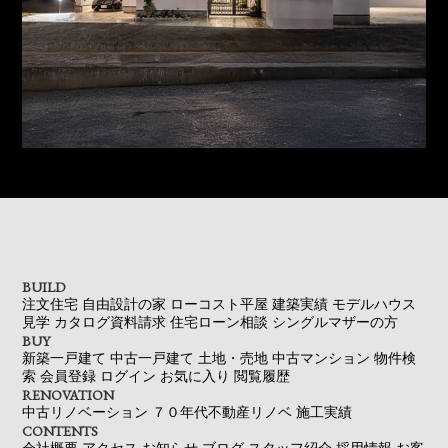
BUILD
注文住宅
自由設計の家
ローコスト平屋
建築実績
モデルハウス
見学
カタログ資料請求
住宅ローン相談
シングルマザーの方
BUY
新築一戸建て
中古一戸建て
土地・売地
中古マンション
物件検
索
会員登録
ログイン
お気に入り
閲覧履歴
RENOVATION
中古リノベーション
７０年代不動産リノベ
施工実績
CONTENTS
会社概要
アクセス
お知らせ
ブログ
スタッフ紹介
採用情報
お客