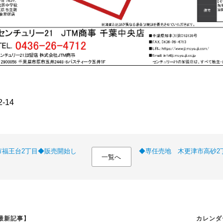
-14
市福王台2丁目◆販売開始し
◆専任売地 木更津市高砂2
一覧へ
最新記事】
カレンダ