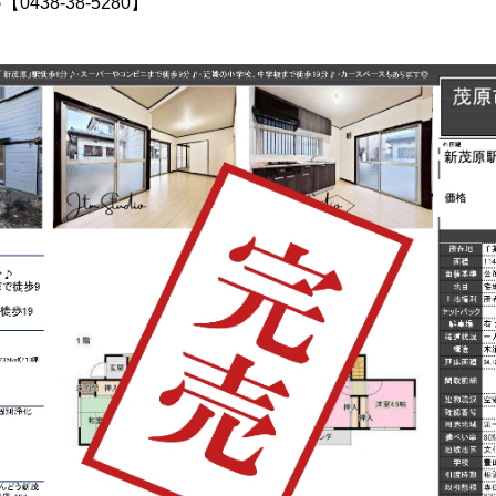
438-38-5280】