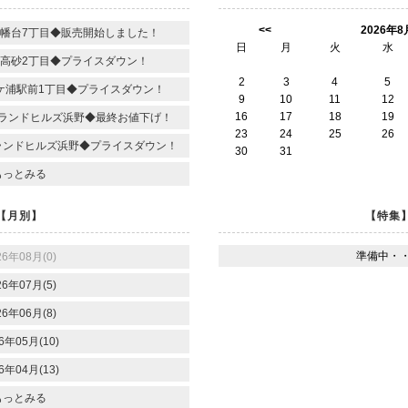
<<
2026年8
幡台7丁目◆販売開始しました！
日
月
火
水
高砂2丁目◆プライスダウン！
2
3
4
5
ケ浦駅前1丁目◆プライスダウン！
9
10
11
12
16
17
18
19
ランドヒルズ浜野◆最終お値下げ！
23
24
25
26
ランドヒルズ浜野◆プライスダウン！
30
31
もっとみる
【月別】
【特集
準備中・
26年08月(0)
26年07月(5)
26年06月(8)
6年05月(10)
6年04月(13)
もっとみる