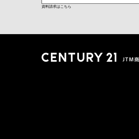
資料請求はこちら
木更津店
〒292-0804 千葉県木更津市文京４丁目１－２０
0438-38-5280
営業時間:10:00-19:00 定休日：水曜日
市原店
〒290-0056 千葉県市原市五井2448-6 パスティーク五
0436-26-4712
営業時間:10:00-19:00 定休日：水曜日
会社概要
スタッフ紹介