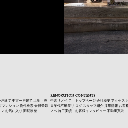
RENOVATION
CONTENTS
一戸建て
中古一戸建て
土地・売
中古リノベ
７
トップページ
会社概要
アクセス
古マンション
物件検索
会員登録
０年代不動産リ
ログ
スタッフ紹介
採用情報
お客
イン
お気に入り
閲覧履歴
ノベ
施工実績
お客様インタビュー
不動産買取