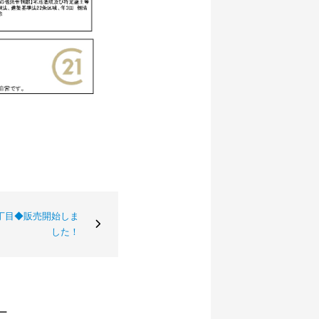
丁目◆販売開始しま
した！
ー