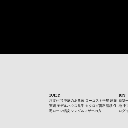
BUILD
BUY
注文住宅
中庭のある家
ローコスト平屋
建築
新築
実績
モデルハウス見学
カタログ資料請求
住
地
中
宅ローン相談
シングルマザーの方
ログ