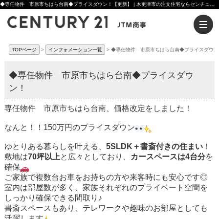
◆専任物件 市原市ちはら台南◆プライスダウン！【更新】 | 木更津市の注文住宅ならセンチュリー21JTM商事へ
TOPページ
インフォメーション一覧
◆専任物件 市原市ちはら台南◆プライスダウン
◆専任物件 市原市ちはら台南◆プライスダウ
ン！
専任物件 市原市ちはら台南、価格改定をしました！
なんと！！150万円のプライスダウン
ゆとりある暮らしを叶える、
5SLDK＋書斎付きの住まい
！
敷地は
70坪以上
と広々としており、
カースペースは4台分
を
確保
ご家族で複数台お車をお持ちの方や来客時にも安心です◎
室内は部屋数が多く、家族それぞれのプライベート空間を
しっかり確保できる間取り♪
書斎スペースもあり、テレワークや趣味のお部屋としても
活躍します