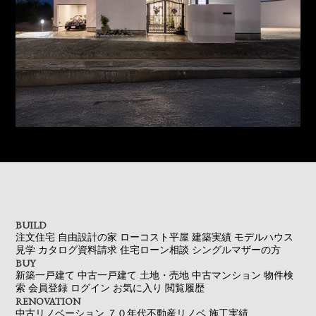
BUILD
注文住宅
自由設計の家
ローコスト平屋
建築実績
モデルハウス
見学
カタログ資料請求
住宅ローン相談
シングルマザーの方
BUY
新築一戸建て
中古一戸建て
土地・売地
中古マンション
物件検
索
会員登録
ログイン
お気に入り
閲覧履歴
RENOVATION
中古リノベーション
７０年代不動産リノベ
施工実績