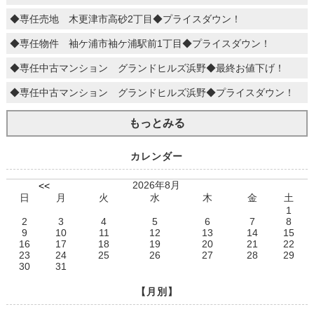
◆専任売地 木更津市高砂2丁目◆プライスダウン！
◆専任物件 袖ケ浦市袖ケ浦駅前1丁目◆プライスダウン！
◆専任中古マンション グランドヒルズ浜野◆最終お値下げ！
◆専任中古マンション グランドヒルズ浜野◆プライスダウン！
もっとみる
カレンダー
2026年8月
<<
日
月
火
水
木
金
土
1
2
3
4
5
6
7
8
9
10
11
12
13
14
15
16
17
18
19
20
21
22
23
24
25
26
27
28
29
30
31
【月別】