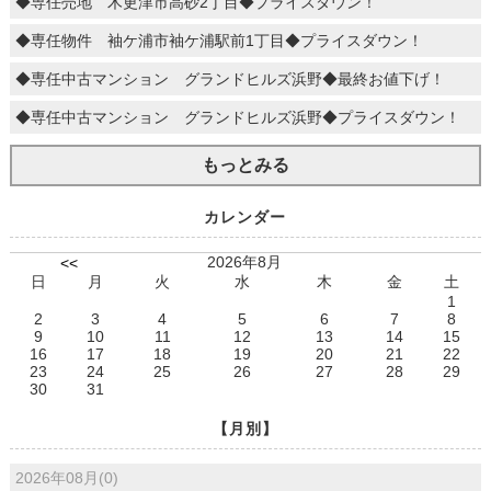
◆専任売地 木更津市高砂2丁目◆プライスダウン！
◆専任物件 袖ケ浦市袖ケ浦駅前1丁目◆プライスダウン！
◆専任中古マンション グランドヒルズ浜野◆最終お値下げ！
◆専任中古マンション グランドヒルズ浜野◆プライスダウン！
もっとみる
カレンダー
2026年8月
<<
日
月
火
水
木
金
土
1
2
3
4
5
6
7
8
9
10
11
12
13
14
15
16
17
18
19
20
21
22
23
24
25
26
27
28
29
30
31
【月別】
2026年08月(0)