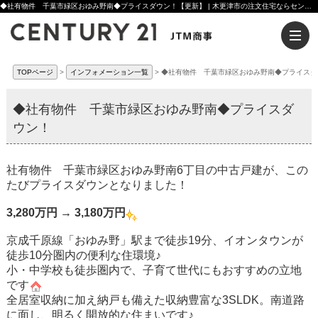
◆社有物件 千葉市緑区おゆみ野南◆プライスダウン！【更新】 | 木更津市の注文住宅ならセンチュリー21JTM商事へ
TOPページ
インフォメーション一覧
◆社有物件 千葉市緑区おゆみ野南◆プライスダ
◆社有物件 千葉市緑区おゆみ野南◆プライスダ
ウン！
社有物件 千葉市緑区おゆみ野南6丁目の中古戸建が、この
たびプライスダウンとなりました！
3,280万円 → 3,180万円
京成千原線「おゆみ野」駅まで徒歩19分、イオンタウンが
徒歩10分圏内の便利な住環境♪
小・中学校も徒歩圏内で、子育て世代にもおすすめの立地
です
全居室収納に加え納戸も備えた収納豊富な3SLDK。南道路
に面し、明るく開放的な住まいです♪