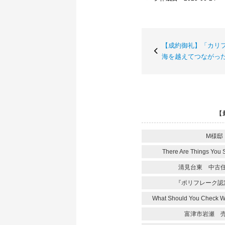
【成約御礼】「カリ
海を越えてつながっ
【
M様邸
There Are Things You 
清見台東 中古
『ポリフレーク認
What Should You Check 
富津市岩瀬 