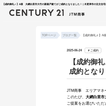
【成約御礼♬】A様 大網白里市大竹の新築戸建てがご成約となりました！ | 木更津市の注文住宅
TOPページ
ブログ一覧
【成約御礼♬】A
2025-06-24
＃ご成約
【成約御礼
成約となり
JTM商事 エリアマネ
このたび、
大網白里市
ご提案をお選びいただ