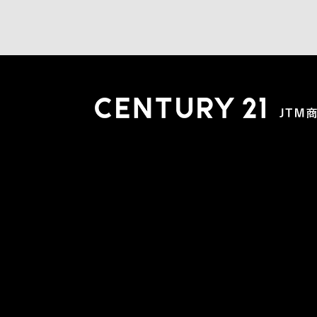
木更津店
〒292-0804 千葉県木更津市文京４丁目１－２０
0438-38-5280
営業時間:10:00-19:00 定休日：水曜日
市原店
〒290-0056 千葉県市原市五井2448-6 パスティーク五
0436-26-4712
営業時間:10:00-19:00 定休日：水曜日
会社概要
スタッフ紹介