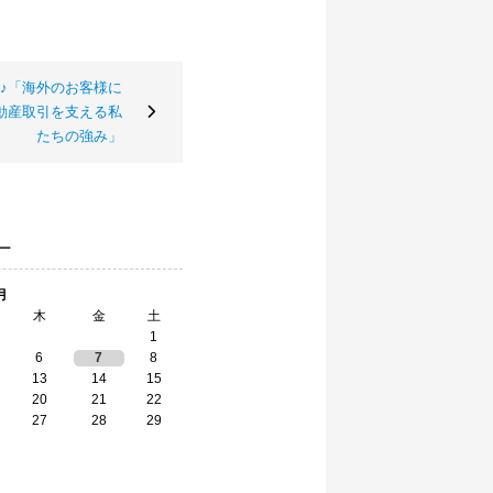
♪「海外のお客様に
動産取引を支える私
たちの強み」
ー
月
木
金
土
1
6
7
8
13
14
15
20
21
22
27
28
29