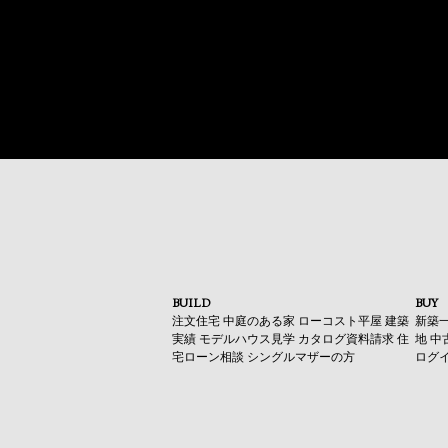
BUILD
BUY
注文住宅
中庭のある家
ローコスト平屋
建築
新築
実績
モデルハウス見学
カタログ資料請求
住
地
中
宅ローン相談
シングルマザーの方
ログ