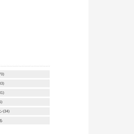
】
0)
3)
1)
)
(34)
る