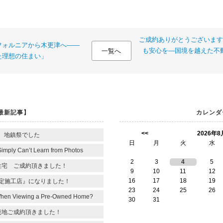
ご成約ありがとうございます
フォルニアから木更津へ――
も安心を―国境を越えた不
一覧へ
た理想の住まい」
最新記事】
カレンダ
<<
2026年8
 地鎮祭でした
日
月
火
水
Simply Can’t Learn from Photos
2
3
4
5
住宅 ご成約頂きました！
9
10
11
12
16
17
18
19
定施工店』になりました！
23
24
25
26
When Viewing a Pre-Owned Home?
30
31
売地ご成約頂きました！