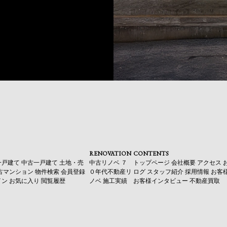
RENOVATION
CONTENTS
一戸建て
中古一戸建て
土地・売
中古リノベ
７
トップページ
会社概要
アクセス
古マンション
物件検索
会員登録
０年代不動産リ
ログ
スタッフ紹介
採用情報
お客
イン
お気に入り
閲覧履歴
ノベ
施工実績
お客様インタビュー
不動産買取