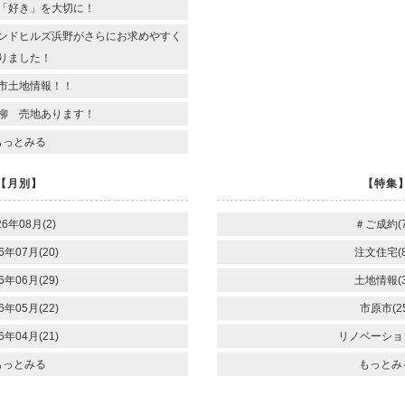
「好き」を大切に！
ンドヒルズ浜野がさらにお求めやすく
りました！
市土地情報！！
柳 売地あります！
もっとみる
【月別】
【特集
26年08月(2)
＃ご成約(7
6年07月(20)
注文住宅(8
6年06月(29)
土地情報(3
6年05月(22)
市原市(25
6年04月(21)
リノベーション
もっとみる
もっとみ