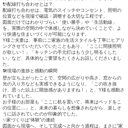
🔌配線打ち合わせとは？
配線打ち合わせは、電気のスイッチやコンセント、照明の
位置などを現場で確認・調整する大切な工程です。
図面だけではわかりづらい「使い勝手」や「生活動線」
を、実際の空間の中で体感しながら決めていくことで、よ
り快適な住まいづくりが可能になります。
Y様ご夫妻は、事前にご家族の生活スタイルを丁寧にヒアリ
ングさせていただいていたこともあり、「ここに間接照明
が欲しい！」「キッチンの手元灯はもう少し明るくした
い」など、具体的なご要望をたくさんお話しくださいまし
た。
🛠現場の進捗と感動の瞬間
壁が立ち上がったことで、空間の広がりや高さ、窓からの
光の入り方なども実感できるようになり、「この吹き抜
け、思った以上に開放感がありますね！」と、Y様も感動さ
れていました。
お子様のお部屋も「ここに机を置いて、将来はベッドをこ
の位置に…」と、未来の暮らしを想像されながら、楽しそ
うに話されていたのが印象的でした。
✨家づくりは“体験”の連続
図面から現場へ、そして完成へと向かう過程は、まさに“家