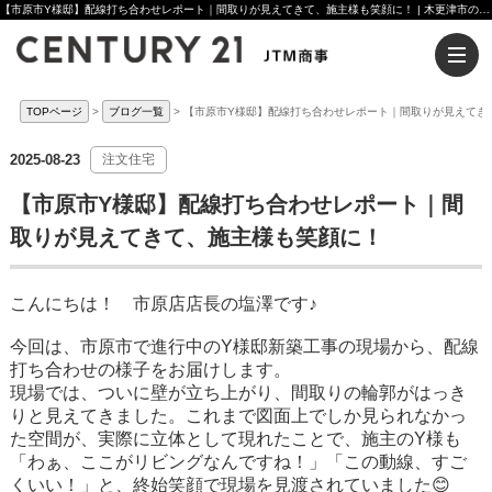
【市原市Y様邸】配線打ち合わせレポート｜間取りが見えてきて、施主様も笑顔に！ | 木更津市の注文住宅ならセンチュリー21JTM商事へ
TOPページ
ブログ一覧
【市原市Y様邸】配線打ち合わせレポート｜間取りが見えてき
2025-08-23
注文住宅
【市原市Y様邸】配線打ち合わせレポート｜間
取りが見えてきて、施主様も笑顔に！
こんにちは！ 市原店店長の塩澤です♪
今回は、市原市で進行中のY様邸新築工事の現場から、配線
打ち合わせの様子をお届けします。
現場では、ついに壁が立ち上がり、間取りの輪郭がはっき
りと見えてきました。これまで図面上でしか見られなかっ
た空間が、実際に立体として現れたことで、施主のY様も
「わぁ、ここがリビングなんですね！」「この動線、すご
くいい！」と、終始笑顔で現場を見渡されていました😊