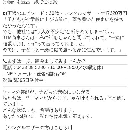
け物件も豊富
線でご提案
🏡実際のエピソード：30代・シングルマザー・年収320万円
「子どもが小学校に上がる前に、落ち着いた住まいを持ち
たかったんです。
でも、他社では“収入が不安定”と断られてしまって…。
JTM商事さんは、私の話をちゃんと聞いてくれて、“一緒に
頑張りましょう”って言ってくれました。
今では、子どもと一緒に庭で遊べる家に住んでいます。」
📞まずは一歩、踏み出してみませんか？
電話：0438-38-5280（10:00〜19:00／水曜定休）
LINE・メール・匿名相談もOK
24時間365日受付中！
✨ママの笑顔が、子どもの安心につながる
私たちは、**「ママだからこそ、夢を叶えられる」**と信じ
ています。
どんな状況でも、希望はあります。
あなたの想いに、私たちは本気で応えます。
【シングルマザーの方はこちら↓】