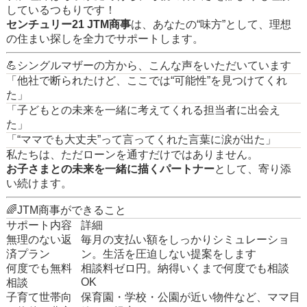
しているつもりです！
センチュリー21 JTM商事
は、あなたの“味方”として、理想
の住まい探しを全力でサポートします。
💪シングルマザーの方から、こんな声をいただいています
「他社で断られたけど、ここでは“可能性”を見つけてくれ
た」
「子どもとの未来を一緒に考えてくれる担当者に出会え
た」
「“ママでも大丈夫”って言ってくれた言葉に涙が出た」
私たちは、ただローンを通すだけではありません。
お子さまとの未来を一緒に描くパートナー
として、寄り添
い続けます。
🌈JTM商事ができること
サポート内容
詳細
無理のない返
毎月の支払い額をしっかりシミュレーショ
済プラン
ン。生活を圧迫しない提案をします
何度でも無料
相談料ゼロ円。納得いくまで何度でも相談
OK
相談
子育て世帯向
保育園・学校・公園が近い物件など、ママ目